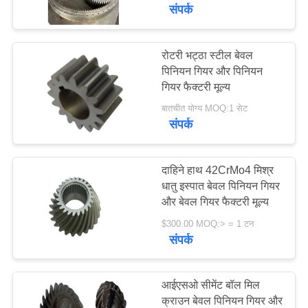
कारखाना
संपर्क
भ्रमण
रोटरी भट्ठा स्टील बेवल
97
पिनियन गियर और पिनियन
गुणवत्ता
गियर फैक्टरी मूल्य
मिल गिर्थ गियर
नियंत्रण
बातचीत योग्य MOQ:1 सेट
संपर्क
संपर्क
करें
दाहिने हाथ 42CrMo4 मिश्र
धातु इस्पात बेवल पिनियन गियर
और बेवल गियर फैक्टरी मूल्य
255
समाचार
$300.00 MOQ:> = 1 टन
संपर्क
कास्टिंग और फोर्जिंग
एक
उद्धरण
आईएसओ सीमेंट बॉल मिल
की
क्राउन बेवल पिनियन गियर और