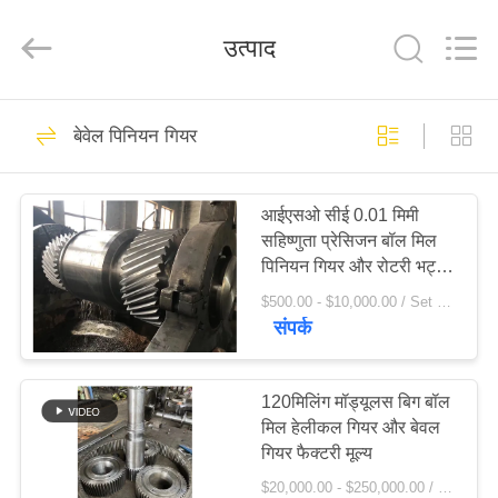
Luoyang
Zhongtai
Industries
उत्पाद
CO.,LTD.
All
Rights
Reserved.
घर
61
बेवेल पिनियन गियर
मिल पिनियन गियर्स
उत्पादों
आईएसओ सीई 0.01 मिमी
सहिष्णुता प्रेसिजन बॉल मिल
वीआर
पिनियन गियर और रोटरी भट्ठा
दिखाएँ
पिनियन गियर फैक्टरी मूल्य:
$500.00 - $10,000.00 / Set MOQ:1 सेट / सेट
संपर्क
24
हमारे
बारे
120मिलिंग मॉड्यूलस बिग बॉल
बेवेल पिनियन गियर
मिल हेलीकल गियर और बेवल
में
गियर फैक्टरी मूल्य
$20,000.00 - $250,000.00 / Set MOQ:1 सेट / सेट