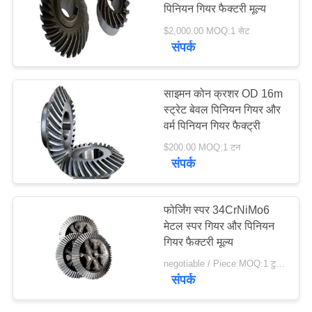
पिनियन गियर फैक्टरी मूल्य
विनती
$2,000.00 MOQ:1 सेट
करे
संपर्क
77
साइटमैप
सीमेंट रोटरी भट्ठा
साइमन कोन क्रशर OD 16m
स्ट्रेट बेवल पिनियन गियर और
वर्म पिनियन गियर फैक्ट्री
PRIVACY
$200.00 MOQ:1 टन
POLICY
संपर्क
268
फोर्जिंग स्पर 34CrNiMo6
मेटल स्पर गियर और पिनियन
अयस्क पीसने की चक्की
गियर फैक्टरी मूल्य
negotiable / Piece MOQ:1 टुकड़ा / मोहरे
संपर्क