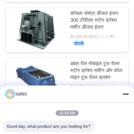
विनती
कोयला संयंत्र डीजल इंजन
करे
300 टीपीएच स्टोन क्रेशर
मशीन डीजल इंजन
साइटमैप
$5,000.00 MOQ:> = 1 सेट
संपर्क
PRIVACY
डबल रोल मोबाइल टूथ रोलर
POLICY
स्टोन क्रेशर मशीन और कोल
माइन टूथ रोलर क्रशर
$15,000.00 MOQ:> = 1 सेट
संपर्क
sales
11:34 AM
लोकप्रिय श्रेणियां
सभी
Good day, what product are you looking for?