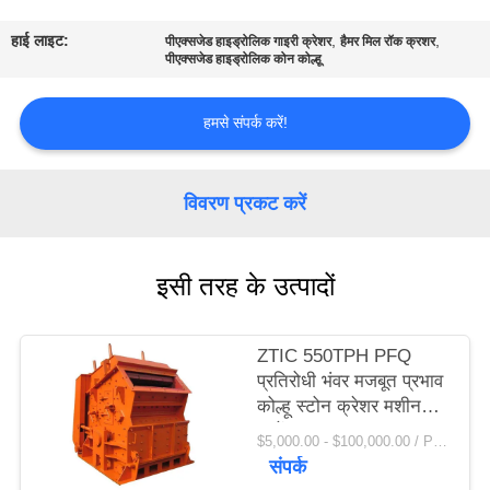
कारखाना
हाई लाइट:
,
,
पीएक्सजेड हाइड्रोलिक गाइरी क्रेशर
हैमर मिल रॉक क्रशर
भ्रमण
पीएक्सजेड हाइड्रोलिक कोन कोल्हू
गुणवत्ता
हमसे संपर्क करें!
नियंत्रण
विवरण प्रकट करें
संपर्क
करें
इसी तरह के उत्पादों
समाचार
ZTIC 550TPH PFQ
प्रतिरोधी भंवर मजबूत प्रभाव
एक
कोल्हू स्टोन क्रेशर मशीन
पहनें
उद्धरण
$5,000.00 - $100,000.00 / Piece MOQ:1 टुकड़ा / मोहरे
संपर्क
की