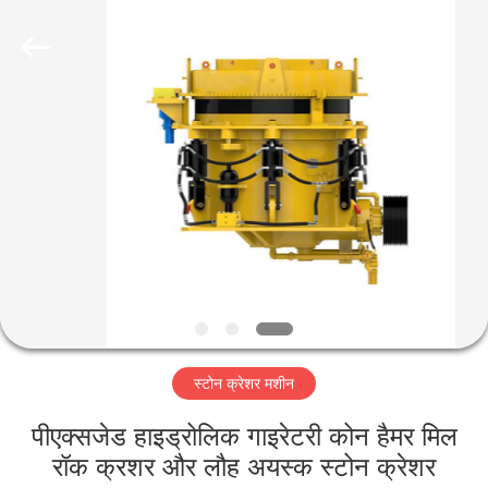
Luoyang
Zhongtai
Industries
CO.,LTD.
All
Rights
Reserved.
घर
उत्पादों
वीआर
दिखाएँ
हमारे
स्टोन क्रेशर मशीन
बारे
में
पीएक्सजेड हाइड्रोलिक गाइरेटरी कोन हैमर मिल
रॉक क्रशर और लौह अयस्क स्टोन क्रेशर