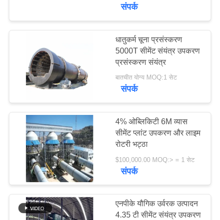
कारखाना
संपर्क
भ्रमण
धातुकर्म चूना प्रसंस्करण
97
5000T सीमेंट संयंत्र उपकरण
गुणवत्ता
प्रसंस्करण संयंत्र
मिल गिर्थ गियर
नियंत्रण
बातचीत योग्य MOQ:1 सेट
संपर्क
संपर्क
करें
4% ओब्लिकिटी 6M व्यास
सीमेंट प्लांट उपकरण और लाइम
रोटरी भट्ठा
255
समाचार
$100,000.00 MOQ:> = 1 सेट
संपर्क
कास्टिंग और फोर्जिंग
एक
उद्धरण
एनपीके यौगिक उर्वरक उत्पादन
की
4.35 टी सीमेंट संयंत्र उपकरण