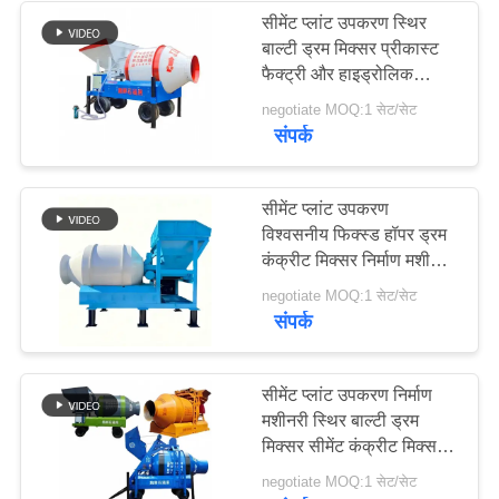
सीमेंट प्लांट उपकरण स्थिर
बाल्टी ड्रम मिक्सर प्रीकास्ट
236
फैक्ट्री और हाइड्रोलिक
इंजीनियरिंग के लिए कंक्रीट
negotiate MOQ:1 सेट/सेट
स्टोन क्रेशर मशीन
मिक्सिंग मशीन
संपर्क
सीमेंट प्लांट उपकरण
विश्वसनीय फिक्स्ड हॉपर ड्रम
कंक्रीट मिक्सर निर्माण मशीनरी
खदान अवसंरचना के लिए
144
negotiate MOQ:1 सेट/सेट
संपर्क
खनन मशीन स्पेयर पार्ट्स
सीमेंट प्लांट उपकरण निर्माण
मशीनरी स्थिर बाल्टी ड्रम
मिक्सर सीमेंट कंक्रीट मिक्सर
मशीन खदान समर्थन परियोजना
negotiate MOQ:1 सेट/सेट
के लिए