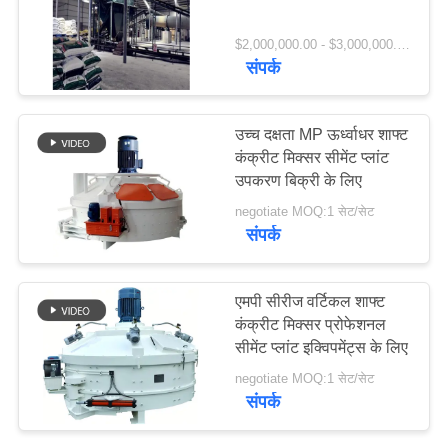
विनती
$2,000,000.00 - $3,000,000.00 / Set MOQ:1 सेट / सेट
करे
संपर्क
77
साइटमैप
सीमेंट रोटरी भट्ठा
उच्च दक्षता MP ऊर्ध्वाधर शाफ्ट
कंक्रीट मिक्सर सीमेंट प्लांट
उपकरण बिक्री के लिए
PRIVACY
negotiate MOQ:1 सेट/सेट
POLICY
संपर्क
268
एमपी सीरीज वर्टिकल शाफ्ट
कंक्रीट मिक्सर प्रोफेशनल
अयस्क पीसने की चक्की
सीमेंट प्लांट इक्विपमेंट्स के लिए
negotiate MOQ:1 सेट/सेट
संपर्क