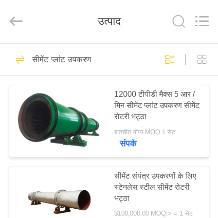
Luoyang
Zhongtai
Industries
उत्पाद
CO.,LTD.
All
Rights
Reserved.
घर
61
सीमेंट प्लांट उपकरण
मिल पिनियन गियर्स
उत्पादों
12000 टीपीडी मैक्स 5 आर /
मिन सीमेंट प्लांट उपकरण सीमेंट
वीआर
रोटरी भट्ठा
दिखाएँ
बातचीत योग्य MOQ:1 सेट
संपर्क
24
हमारे
बारे
सीमेंट संयंत्र उपकरणों के लिए
बेवेल पिनियन गियर
स्टेनलेस स्टील सीमेंट रोटरी
में
भट्ठा
$100,000.00 MOQ:> = 1 सेट