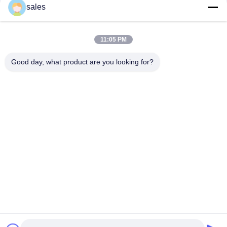
संपर्क
sales
11:05 PM
लोकप्रिय श्रेणियां
सभी
Good day, what product are you looking for?
मिल पिनियन गियर्स
बेवेल पिनियन गियर
मिल गिर्थ गियर
कास्टिंग और फोर्जिंग
सीमेंट रोटरी भट्ठा
अयस्क पीसने की चक्की
स्टोन क्रेशर मशीन
खनन मशीन स्पेयर पार्ट्स
सदस्यता लें