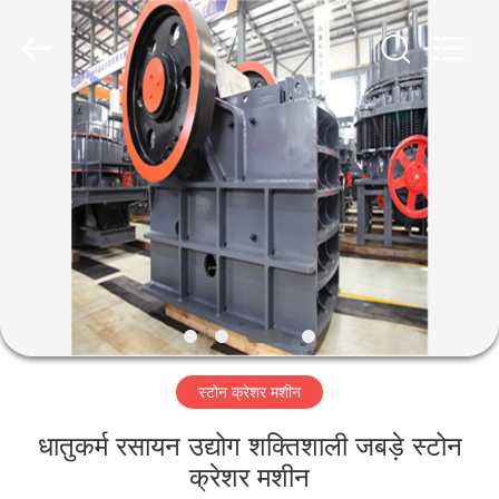
Luoyang
Zhongtai
Industries
CO.,LTD.
All
Rights
Reserved.
घर
उत्पादों
वीआर
दिखाएँ
हमारे
स्टोन क्रेशर मशीन
बारे
में
धातुकर्म रसायन उद्योग शक्तिशाली जबड़े स्टोन
क्रेशर मशीन