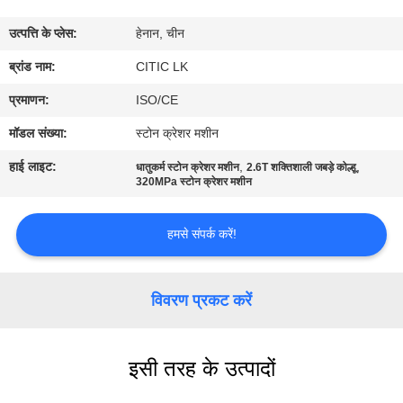
कारखाना
उत्पत्ति के प्लेस:
हेनान, चीन
भ्रमण
ब्रांड नाम:
CITIC LK
गुणवत्ता
प्रमाणन:
ISO/CE
नियंत्रण
मॉडल संख्या:
स्टोन क्रेशर मशीन
हाई लाइट:
,
,
धातुकर्म स्टोन क्रेशर मशीन
2.6T शक्तिशाली जबड़े कोल्हू
संपर्क
320MPa स्टोन क्रेशर मशीन
करें
हमसे संपर्क करें!
समाचार
विवरण प्रकट करें
एक
उद्धरण
इसी तरह के उत्पादों
की