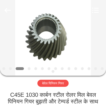
Luoyang
Zhongtai
Industries
CO.,LTD.
All
Rights
Reserved.
घर
उत्पादों
वीआर
दिखाएँ
हमारे
बेवेल पिनियन गियर
बारे
में
C45E 1030 कार्बन स्टील रोलर मिल बेवल
पिनियन गियर बुझती और टेम्पर्ड स्टील के साथ