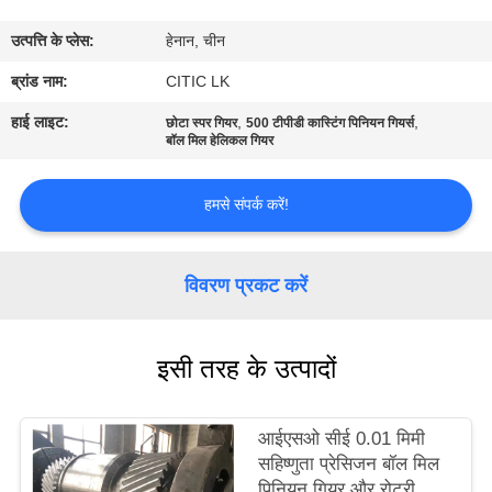
कारखाना
उत्पत्ति के प्लेस:
हेनान, चीन
भ्रमण
ब्रांड नाम:
CITIC LK
गुणवत्ता
हाई लाइट:
,
,
छोटा स्पर गियर
500 टीपीडी कास्टिंग पिनियन गियर्स
बॉल मिल हेलिकल गियर
नियंत्रण
हमसे संपर्क करें!
संपर्क
करें
विवरण प्रकट करें
समाचार
इसी तरह के उत्पादों
एक
आईएसओ सीई 0.01 मिमी
उद्धरण
सहिष्णुता प्रेसिजन बॉल मिल
की
पिनियन गियर और रोटरी