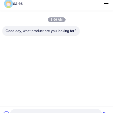
संपर्क
sales
3:06 AM
लोकप्रिय श्रेणियां
सभी
Good day, what product are you looking for?
मिल पिनियन गियर्स
बेवेल पिनियन गियर
मिल गिर्थ गियर
कास्टिंग और फोर्जिंग
सीमेंट रोटरी भट्ठा
अयस्क पीसने की चक्की
स्टोन क्रेशर मशीन
खनन मशीन स्पेयर पार्ट्स
सदस्यता लें