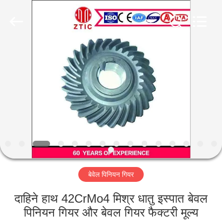
Luoyang
Zhongtai
Industries
CO.,LTD.
All
Rights
Reserved.
घर
उत्पादों
वीआर
दिखाएँ
हमारे
बेवेल पिनियन गियर
बारे
में
दाहिने हाथ 42CrMo4 मिश्र धातु इस्पात बेवल
पिनियन गियर और बेवल गियर फैक्टरी मूल्य