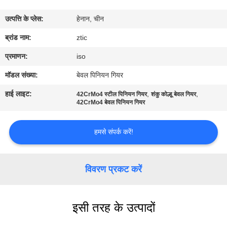
कारखाना
उत्पत्ति के प्लेस:
हेनान, चीन
भ्रमण
ब्रांड नाम:
ztic
गुणवत्ता
प्रमाणन:
iso
नियंत्रण
मॉडल संख्या:
बेवल पिनियन गियर
हाई लाइट:
,
,
42CrMo4 स्टील पिनियन गियर
शंकु कोल्हू बेवल गियर
संपर्क
42CrMo4 बेवल पिनियन गियर
करें
हमसे संपर्क करें!
समाचार
विवरण प्रकट करें
एक
उद्धरण
इसी तरह के उत्पादों
की