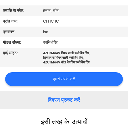
कारखाना
उत्पत्ति के प्लेस:
हेनान, चीन
भ्रमण
ब्रांड नाम:
CITIC IC
गुणवत्ता
प्रमाणन:
iso
नियंत्रण
मॉडल संख्या:
स्वनिर्धारित
हाई लाइट:
,
42CrMo4V गियर वाली स्लीविंग रिंग
,
संपर्क
ट्रिपल रो गियर वाली स्लीविंग रिंग
42CrMo4V बॉल बेयरिंग स्लीविंग रिंग
करें
हमसे संपर्क करें!
समाचार
विवरण प्रकट करें
एक
उद्धरण
इसी तरह के उत्पादों
की