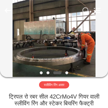
Luoyang
Zhongtai
Industries
CO.,LTD.
All
Rights
Reserved.
घर
उत्पादों
वीआर
दिखाएँ
हमारे
स्लीविंग रिंग असर
बारे
में
ट्रिपल रो रबर सील 42CrMo4V गियर वाली
स्लीविंग रिंग और स्टेकर बियरिंग फैक्ट्री