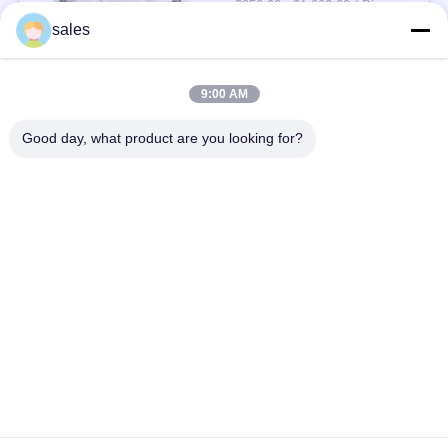
$250.00 - $1,000.00 / Piece MOQ:1 टुकड़ा / मोहरे
संपर्क
sales
9:00 AM
लोकप्रिय श्रेणियां
सभी
Good day, what product are you looking for?
मिल पिनियन गियर्स
बेवेल पिनियन गियर
मिल गिर्थ गियर
कास्टिंग और फोर्जिंग
सीमेंट रोटरी भट्ठा
अयस्क पीसने की चक्की
स्टोन क्रेशर मशीन
खनन मशीन स्पेयर पार्ट्स