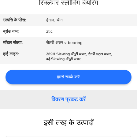
रिक्लेमर स्लीविंग बेयरिंग
कारखाना
भ्रमण
उत्पत्ति के प्लेस:
हेनान, चीन
ब्रांड नाम:
ztic
गुणवत्ता
नियंत्रण
मॉडल संख्या:
रोटरी असर ० bearing
हाई लाइट:
,
,
269H Slewing अँगूठी असर
रोटरी भट्ठा असर
बड़े Slewing अँगूठी असर
संपर्क
करें
हमसे संपर्क करें!
समाचार
विवरण प्रकट करें
एक
इसी तरह के उत्पादों
उद्धरण
की