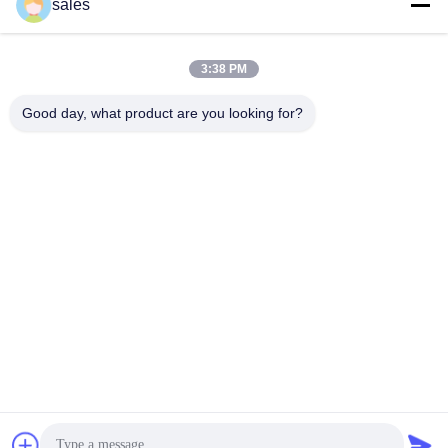
संपर्क
sales
3:38 PM
लोकप्रिय श्रेणियां
सभी
Good day, what product are you looking for?
मिल पिनियन गियर्स
बेवेल पिनियन गियर
मिल गिर्थ गियर
कास्टिंग और फोर्जिंग
सीमेंट रोटरी भट्ठा
अयस्क पीसने की चक्की
स्टोन क्रेशर मशीन
खनन मशीन स्पेयर पार्ट्स
सदस्यता लें