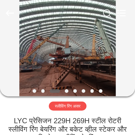
Luoyang
Zhongtai
Industries
CO.,LTD.
All
Rights
Reserved.
घर
उत्पादों
वीआर
दिखाएँ
हमारे
स्लीविंग रिंग असर
बारे
में
LYC प्रेसिजन 229H 269H स्टील रोटरी
स्लीविंग रिंग बेयरिंग और बकेट व्हील स्टेकर और