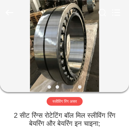
Luoyang
Zhongtai
Industries
CO.,LTD.
All
Rights
Reserved.
घर
उत्पादों
वीआर
दिखाएँ
हमारे
स्लीविंग रिंग असर
बारे
में
2 सीट रिंग्स रोटेटिंग बॉल मिल स्लीविंग रिंग
बेयरिंग और बेयरिंग इन चाइना;