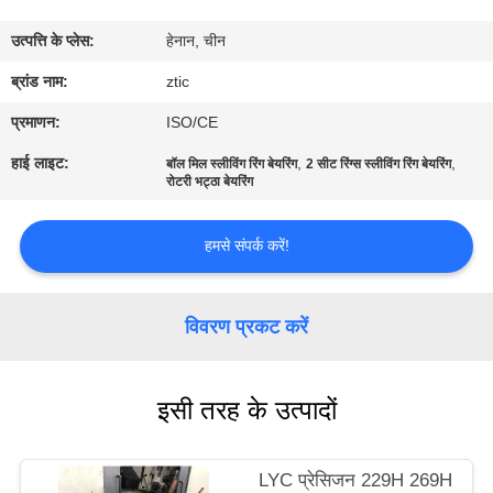
कारखाना
उत्पत्ति के प्लेस:
हेनान, चीन
भ्रमण
ब्रांड नाम:
ztic
गुणवत्ता
प्रमाणन:
ISO/CE
नियंत्रण
हाई लाइट:
,
,
बॉल मिल स्लीविंग रिंग बेयरिंग
2 सीट रिंग्स स्लीविंग रिंग बेयरिंग
रोटरी भट्ठा बेयरिंग
संपर्क
हमसे संपर्क करें!
करें
विवरण प्रकट करें
समाचार
एक
इसी तरह के उत्पादों
उद्धरण
की
LYC प्रेसिजन 229H 269H