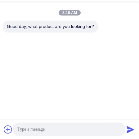
8:10 AM
लोकप्रिय श्रेणियां
सभी
Good day, what product are you looking for?
मिल पिनियन गियर्स
बेवेल पिनियन गियर
मिल गिर्थ गियर
कास्टिंग और फोर्जिंग
सीमेंट रोटरी भट्ठा
अयस्क पीसने की चक्की
स्टोन क्रेशर मशीन
खनन मशीन स्पेयर पार्ट्स
सदस्यता लें