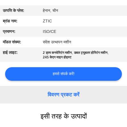
कारखाना
उत्पत्ति के प्लेस:
हेनान, चीन
भ्रमण
ब्रांड नाम:
ZTIC
गुणवत्ता
प्रमाणन:
ISO/CE
नियंत्रण
मॉडल संख्या:
संदेश उत्थापन मशीन
हाई लाइट:
,
,
2 ड्रम कनवेस्टिंग मशीन
डबल ट्यूबलर होस्टिंग मशीन
संपर्क
245 केएन माइन होइस्ट
करें
हमसे संपर्क करें!
समाचार
विवरण प्रकट करें
एक
उद्धरण
इसी तरह के उत्पादों
की