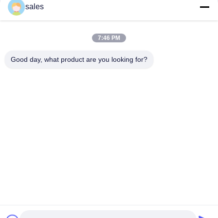
संपर्क
sales
7:46 PM
लोकप्रिय श्रेणियां
सभी
Good day, what product are you looking for?
मिल पिनियन गियर्स
बेवेल पिनियन गियर
मिल गिर्थ गियर
कास्टिंग और फोर्जिंग
सीमेंट रोटरी भट्ठा
अयस्क पीसने की चक्की
स्टोन क्रेशर मशीन
खनन मशीन स्पेयर पार्ट्स
सदस्यता लें