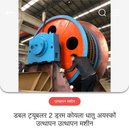
Luoyang
Zhongtai
Industries
CO.,LTD.
All
Rights
Reserved.
घर
उत्पादों
वीआर
दिखाएँ
हमारे
उत्थापन मशीन
बारे
में
डबल ट्यूबलर 2 ड्रम कोयला धातु अयस्कों
उत्थापन उत्थापन मशीन