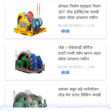
विनती
कोयला निर्माण श्रृंखला स्लिंग
30T लोड इलेक्ट्रिक चरखी
करे
लहरा संदेश उत्थापन मशीन
$6,000.00 MOQ:> = 1 सेट
साइटमैप
संपर्क
PRIVACY
जेके / जेकेएमडी सीरीज
POLICY
मल्टी-रस्सी घर्षण खनन लहरा
संदेश उत्थापन मशीन
$4,000.00 MOQ:> = 1 सेट
संपर्क
धमाका सबूत बड़े भारोत्तोलन
लोड मेरा दस्ता सिंकिंग चरखी
$10,000.00 MOQ:> = 1 सेट