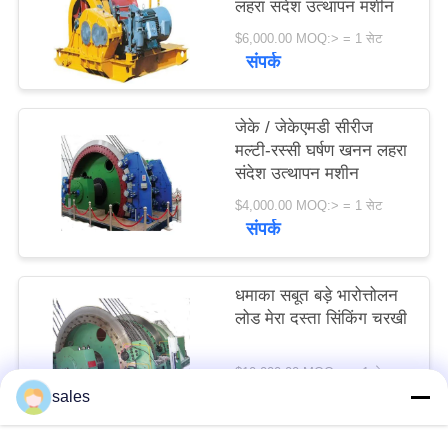
लहरा संदेश उत्थापन मशीन
विनती
$6,000.00 MOQ:> = 1 सेट
करे
संपर्क
साइटमैप
जेके / जेकेएमडी सीरीज
मल्टी-रस्सी घर्षण खनन लहरा
संदेश उत्थापन मशीन
PRIVACY
$4,000.00 MOQ:> = 1 सेट
POLICY
संपर्क
धमाका सबूत बड़े भारोत्तोलन
लोड मेरा दस्ता सिंकिंग चरखी
$10,000.00 MOQ:> = 1 सेट
संपर्क
sales