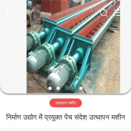
Luoyang
Zhongtai
Industries
CO.,LTD.
All
Rights
Reserved.
घर
उत्पादों
वीआर
दिखाएँ
हमारे
उत्थापन मशीन
बारे
में
निर्माण उद्योग में प्रयुक्त पेंच संदेश उत्थापन मशीन