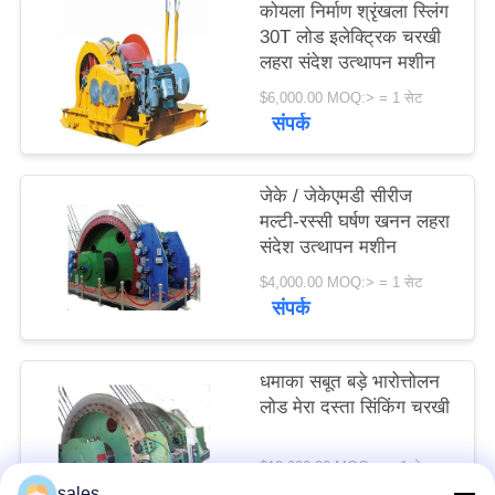
कोयला निर्माण श्रृंखला स्लिंग
विनती
30T लोड इलेक्ट्रिक चरखी
करे
लहरा संदेश उत्थापन मशीन
$6,000.00 MOQ:> = 1 सेट
संपर्क
साइटमैप
जेके / जेकेएमडी सीरीज
PRIVACY
मल्टी-रस्सी घर्षण खनन लहरा
POLICY
संदेश उत्थापन मशीन
$4,000.00 MOQ:> = 1 सेट
संपर्क
धमाका सबूत बड़े भारोत्तोलन
लोड मेरा दस्ता सिंकिंग चरखी
$10,000.00 MOQ:> = 1 सेट
संपर्क
sales