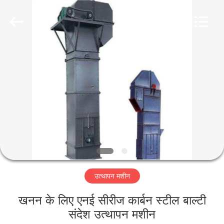
Luoyang
Zhongtai
Industries
CO.,LTD.
All
Rights
Reserved.
घर
उत्पादों
वीआर
दिखाएँ
हमारे
उत्थापन मशीन
बारे
में
खनन के लिए एनई सीरीज कार्बन स्टील बाल्टी
संदेश उत्थापन मशीन