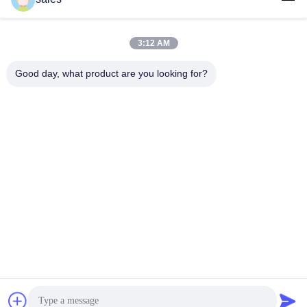
3:12 AM
लोकप्रिय श्रेणियां
सभी
Good day, what product are you looking for?
मिल पिनियन गियर्स
बेवेल पिनियन गियर
मिल गिर्थ गियर
कास्टिंग और फोर्जिंग
सीमेंट रोटरी भट्ठा
अयस्क पीसने की चक्की
स्टोन क्रेशर मशीन
खनन मशीन स्पेयर पार्ट्स
सदस्यता लें