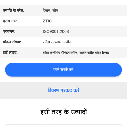
कारखाना
उत्पत्ति के प्लेस:
हेनान, चीन
भ्रमण
ब्रांड नाम:
ZTIC
गुणवत्ता
प्रमाणन:
ISO9001:2008
नियंत्रण
मॉडल संख्या:
संदेश उत्थापन मशीन
हाई लाइट:
,
बकेट कन्वेयिंग होस्टिंग मशीन
कार्बन स्टील बकेट लिफ्ट
संपर्क
करें
हमसे संपर्क करें!
समाचार
विवरण प्रकट करें
एक
इसी तरह के उत्पादों
उद्धरण
की