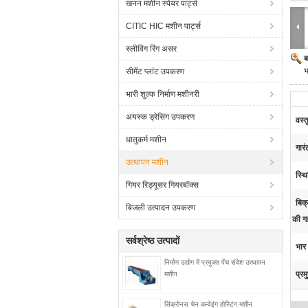
खनन मशीन स्पेयर पार्ट्स
CITIC HIC मशीन पार्ट्स
स्लीविंग रिंग असर
ब
भ
सीमेंट प्लांट उपकरण
भारी शुल्क निर्माण मशीनरी
अयस्क ड्रेसिंग उपकरण
वस्त
धातुकर्म मशीन
गारं
उत्थापन मशीन
स्थि
गियर रिड्यूसर गियरबॉक्स
बिक्
बिजली उत्पादन उपकरण
की ग
सर्वश्रेष्ठ उत्पादों
भार 
निर्माण उद्योग में प्रयुक्त पेंच संदेश उत्थापन
प्रम
मशीन
सिंक्रोनस चेन कन्वेइंग होस्टिंग मशीन