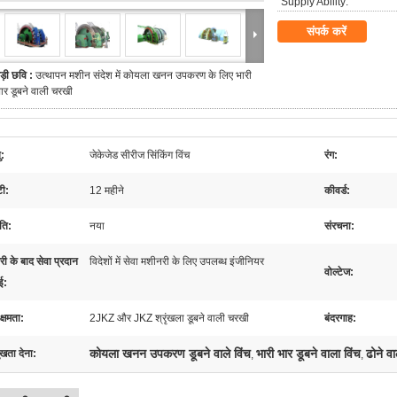
Supply Ability:
संपर्क करें
ड़ी छवि :
उत्थापन मशीन संदेश में कोयला खनन उपकरण के लिए भारी
ार डूबने वाली चरखी
ु:
जेकेजेड सीरीज सिंकिंग विंच
रंग:
टी:
12 महीने
कीवर्ड:
‍ति:
नया
संरचना:
री के बाद सेवा प्रदान
विदेशों में सेवा मशीनरी के लिए उपलब्ध इंजीनियर
वोल्टेज:
ई:
क्षमता:
2JKZ और JKZ श्रृंखला डूबने वाली चरखी
बंदरगाह:
कोयला खनन उपकरण डूबने वाले विंच
भारी भार डूबने वाला विंच
ढोने व
ुखता देना:
,
,