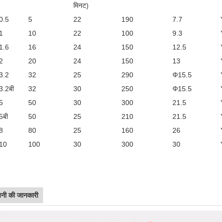
मिनट)
े0.5
5
22
190
7.7
े1
10
22
100
9.3
े1.6
16
24
150
12.5
े2
20
24
150
13
े3.2
32
25
290
Φ15.5
े3.2बी
32
30
250
Φ15.5
े5
50
30
300
21.5
5बी
50
25
210
21.5
े8
80
25
160
26
े10
100
30
300
30
पनी की जानकारी