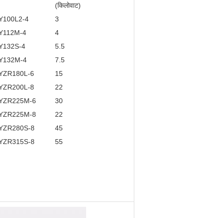
(किलोवाट)
Y100L2-4
3
Y112M-4
4
Y132S-4
5.5
Y132M-4
7.5
YZR180L-6
15
YZR200L-8
22
YZR225M-6
30
YZR225M-8
22
YZR280S-8
45
YZR315S-8
55