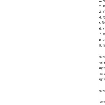
1. च
2. श
3. द
4. ड
5.स्
6. बड
7. श
8. ज
9. उ
दस्त
यह श
यह क
यह क
यह न
दस्त
साम