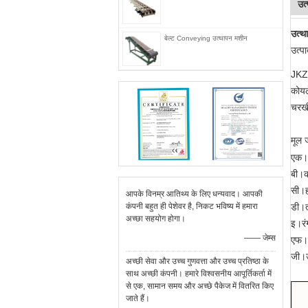
उत
उत्थ
बेल्ट Conveying उत्थापन मशीन
उत्पा
JKZ 
कोयल
चरखी
मूल 
एक।भ
बी।क
सी।हा
आपके विनम्र आतिथ्य के लिए धन्यवाद। आपकी
कंपनी बहुत ही पेशेवर है, निकट भविष्य में हमारा
डी।त
अच्छा सहयोग होगा।
इ।रं
—— जेम्स
एफ।पे
जी।उ
अच्छी सेवा और उच्च गुणवत्ता और उच्च प्रतिष्ठा के
साथ अच्छी कंपनी। हमारे विश्वसनीय आपूर्तिकर्ता में
से एक, सामान समय और अच्छे पैकेज में वितरित किए
जाते हैं।