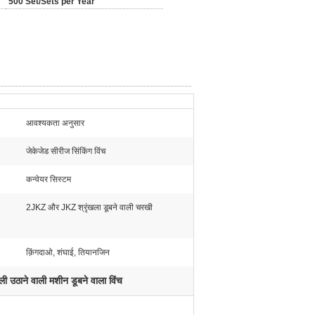
500 Set/Sets per Year
आवश्यकता अनुसार
जेकेजेड सीरीज सिंकिंग विंच
कन्वेयर सिस्टम
2JKZ और JKZ श्रृंखला डूबने वाली चरखी
क़िंगदाओ, शंघाई, तियानजिन
ाली उठाने वाली मशीन डूबने वाला विंच