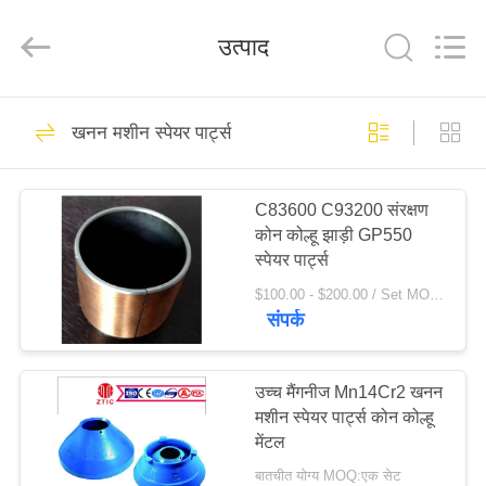
Luoyang
Zhongtai
Industries
उत्पाद
CO.,LTD.
All
Rights
Reserved.
घर
61
खनन मशीन स्पेयर पार्ट्स
मिल पिनियन गियर्स
उत्पादों
C83600 C93200 संरक्षण
कोन कोल्हू झाड़ी GP550
वीआर
स्पेयर पार्ट्स
दिखाएँ
$100.00 - $200.00 / Set MOQ:1 सेट / सेट
संपर्क
24
हमारे
बारे
उच्च मैंगनीज Mn14Cr2 खनन
बेवेल पिनियन गियर
मशीन स्पेयर पार्ट्स कोन कोल्हू
में
मेंटल
बातचीत योग्य MOQ:एक सेट