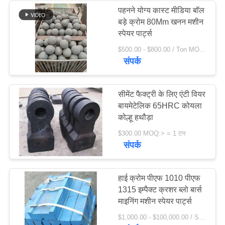
पहनने योग्य कास्ट मीडिया बॉल
बड़े क्रोम 80Mm खनन मशीन
236
स्पेयर पार्ट्स
$500.00 - $800.00 / Ton MOQ:10 टन / टन
स्टोन क्रेशर मशीन
संपर्क
सीमेंट फैक्ट्री के लिए एंटी वियर
बायमेटेलिक 65HRC कोयला
कोल्हू हथौड़ा
144
$300.00 MOQ:> = 1 टन
संपर्क
खनन मशीन स्पेयर पार्ट्स
हाई क्रोम पीएफ 1010 पीएफ
1315 इम्पैक्ट क्रशर ब्लो बार्स
माइनिंग मशीन स्पेयर पार्ट्स
$1,000.00 - $100,000.00 / Set MOQ:1 सेट / सेट