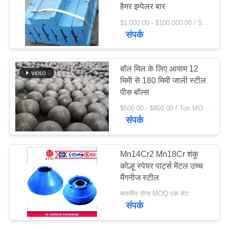
हैमर इम्पेलर बार
विनती
$1,000.00 - $100,000.00 / Set MOQ:1 सेट / सेट
करे
संपर्क
77
साइटमैप
सीमेंट रोटरी भट्ठा
बॉल मिल के लिए आयाम 12
मिमी से 180 मिमी जाली स्टील
पीस बॉल्स
PRIVACY
$500.00 - $800.00 / Ton MOQ:10 टन / टन
POLICY
संपर्क
268
Mn14Cr2 Mn18Cr शंकु
कोल्हू स्पेयर पार्ट्स मेंटल उच्च
अयस्क पीसने की चक्की
मैंगनीज स्टील
बातचीत योग्य MOQ:एक सेट
संपर्क