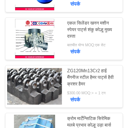
कारखाना
संपर्क
भ्रमण
एकल सिलेंडर खनन मशीन
97
स्पेयर पार्ट्स शंकु कोल्हू मुख्य
गुणवत्ता
दस्ता
मिल गिर्थ गियर
नियंत्रण
बातचीत योग्य MOQ:एक सेट
संपर्क
संपर्क
करें
ZG120Mn13Cr2 हाई
मैंगनीज स्टील हैमर पार्ट्स हैवी
क्रशर हैमर
255
समाचार
$300.00 MOQ:> = 1 टन
संपर्क
कास्टिंग और फोर्जिंग
एक
उद्धरण
क्रोम मार्टेन्सिटिक सिरेमिक
की
मलबे प्रभाव कोल्हू उड़ा बार्स