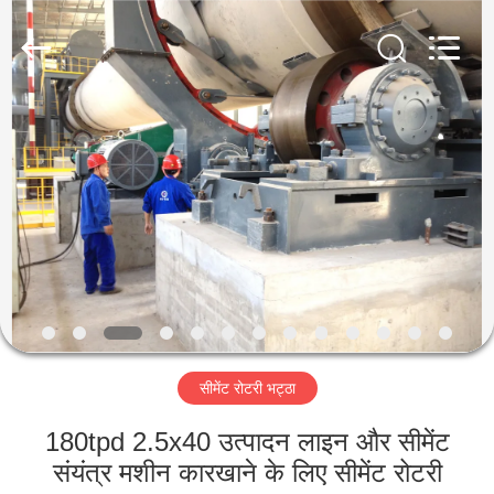
Luoyang
Zhongtai
Industries
CO.,LTD.
All
Rights
Reserved.
घर
उत्पादों
वीआर
दिखाएँ
हमारे
सीमेंट रोटरी भट्ठा
बारे
में
180tpd 2.5x40 उत्पादन लाइन और सीमेंट
संयंत्र मशीन कारखाने के लिए सीमेंट रोटरी