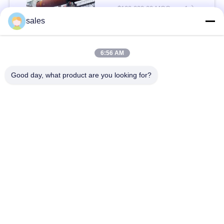
$100,000.00 MOQ:> = 1 सेट
संपर्क
sales
6:56 AM
लोकप्रिय श्रेणियां
सभी
Good day, what product are you looking for?
मिल पिनियन गियर्स
बेवेल पिनियन गियर
मिल गिर्थ गियर
कास्टिंग और फोर्जिंग
सीमेंट रोटरी भट्ठा
अयस्क पीसने की चक्की
स्टोन क्रेशर मशीन
खनन मशीन स्पेयर पार्ट्स