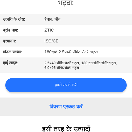
भट्ठा:
कारखाना
भ्रमण
उत्पत्ति के प्लेस:
हेनान, चीन
ब्रांड नाम:
ZTIC
गुणवत्ता
नियंत्रण
प्रमाणन:
ISO/CE
मॉडल संख्या:
180tpd 2.5x40 सीमेंट रोटरी भट्ठा
संपर्क
हाई लाइट:
,
,
2.5x40 सीमेंट रोटरी भट्ठा
180 टन सीमेंट सीमेंट भट्ठा
6.0x95 सीमेंट रोटरी भट्ठा
करें
हमसे संपर्क करें!
समाचार
विवरण प्रकट करें
एक
उद्धरण
इसी तरह के उत्पादों
की