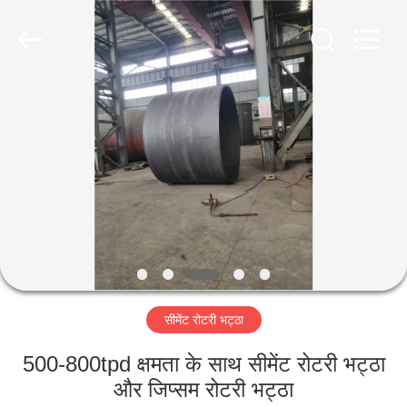
Luoyang
Zhongtai
Industries
CO.,LTD.
All
Rights
Reserved.
घर
उत्पादों
वीआर
दिखाएँ
हमारे
सीमेंट रोटरी भट्ठा
बारे
में
500-800tpd क्षमता के साथ सीमेंट रोटरी भट्ठा
और जिप्सम रोटरी भट्ठा