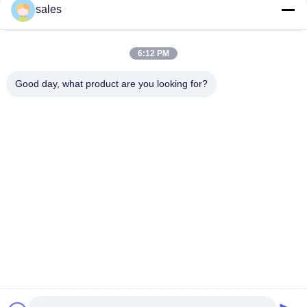
संपर्क
sales
6:12 PM
लोकप्रिय श्रेणियां
सभी
Good day, what product are you looking for?
मिल पिनियन गियर्स
बेवेल पिनियन गियर
मिल गिर्थ गियर
कास्टिंग और फोर्जिंग
सीमेंट रोटरी भट्ठा
अयस्क पीसने की चक्की
स्टोन क्रेशर मशीन
खनन मशीन स्पेयर पार्ट्स
सदस्यता लें