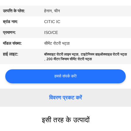
कारखाना
उत्पत्ति के प्लेस:
हेनान, चीन
भ्रमण
ब्रांड नाम:
CITIC IC
गुणवत्ता
प्रमाणन:
ISO/CE
नियंत्रण
मॉडल संख्या:
सीमेंट रोटरी भट्ठा
हाई लाइट:
,
बॉक्साइट रोटरी लाइम भट्ठा
टाइटेनियम डाइऑक्साइड रोटरी भट्ठा
,
संपर्क
200 मीटर जिप्सम सीमेंट रोटरी भट्ठा
करें
हमसे संपर्क करें!
समाचार
विवरण प्रकट करें
एक
उद्धरण
इसी तरह के उत्पादों
की