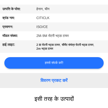
कारखाना
उत्पत्ति के प्लेस:
हेनान, चीन
भ्रमण
ब्रांड नाम:
CITICLK
गुणवत्ता
प्रमाणन:
ISO/CE
नियंत्रण
मॉडल संख्या:
2M-9M रोटरी भट्ठा टायर
हाई लाइट:
,
,
2 M रोटरी भट्ठा टायर
सीमेंट संयंत्र रोटरी भट्ठा टायर
संपर्क
2m भट्ठा टायर
करें
हमसे संपर्क करें!
समाचार
विवरण प्रकट करें
एक
उद्धरण
इसी तरह के उत्पादों
की