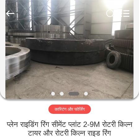
Luoyang
Zhongtai
Industries
CO.,LTD.
All
Rights
Reserved.
घर
उत्पादों
वीआर
दिखाएँ
हमारे
कास्टिंग और फोर्जिंग
बारे
में
प्लेन राइडिंग रिंग सीमेंट प्लांट 2-9M रोटरी किल्न
टायर और रोटरी किल्न राइड रिंग