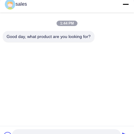
संपर्क
sales
1:44 PM
लोकप्रिय श्रेणियां
सभी
Good day, what product are you looking for?
मिल पिनियन गियर्स
बेवेल पिनियन गियर
मिल गिर्थ गियर
कास्टिंग और फोर्जिंग
सीमेंट रोटरी भट्ठा
अयस्क पीसने की चक्की
स्टोन क्रेशर मशीन
खनन मशीन स्पेयर पार्ट्स
सदस्यता लें