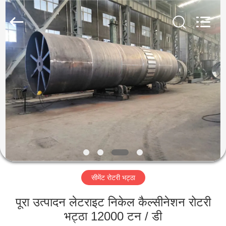
Luoyang
Zhongtai
Industries
CO.,LTD.
All
Rights
Reserved.
घर
उत्पादों
वीआर
दिखाएँ
हमारे
सीमेंट रोटरी भट्ठा
बारे
में
पूरा उत्पादन लेटराइट निकेल कैल्सीनेशन रोटरी
भट्ठा 12000 टन / डी