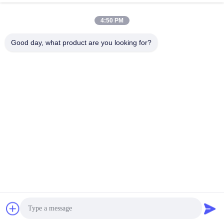
4:50 PM
लोकप्रिय श्रेणियां
सभी
Good day, what product are you looking for?
मिल पिनियन गियर्स
बेवेल पिनियन गियर
मिल गिर्थ गियर
कास्टिंग और फोर्जिंग
सीमेंट रोटरी भट्ठा
अयस्क पीसने की चक्की
स्टोन क्रेशर मशीन
खनन मशीन स्पेयर पार्ट्स
सदस्यता लें