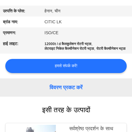
कारखाना
उत्पत्ति के प्लेस:
हेनान, चीन
भ्रमण
ब्रांड नाम:
CITIC LK
गुणवत्ता
प्रमाणन:
ISO/CE
नियंत्रण
हाई लाइट:
,
12000t / d कैलकुलेशन रोटरी भट्ठा
,
लेटराइट निकेल कैल्सीनेशन रोटरी भट्ठा
रोटरी कैल्सीनेशन भट्ठा
संपर्क
हमसे संपर्क करें!
करें
विवरण प्रकट करें
समाचार
एक
इसी तरह के उत्पादों
उद्धरण
की
सर्वश्रेष्ठ प्रदर्शन के साथ