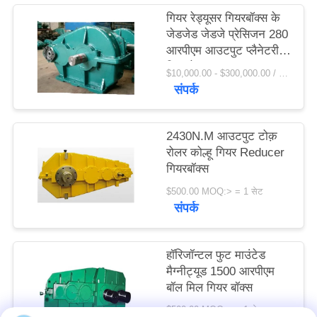
विनती
गियर रेड्यूसर गियरबॉक्स के
जेडजेड जेडजे प्रेसिजन 280
करे
आरपीएम आउटपुट प्लैनेटरी
गियर रेड्यूसर
$10,000.00 - $300,000.00 / Set MOQ:1 सेट / सेट
साइटमैप
संपर्क
PRIVACY
2430N.M आउटपुट टोक़
POLICY
रोलर कोल्हू गियर Reducer
गियरबॉक्स
$500.00 MOQ:> = 1 सेट
संपर्क
हॉरिजॉन्टल फुट माउंटेड
मैग्नीट्यूड 1500 आरपीएम
बॉल मिल गियर बॉक्स
$500.00 MOQ:> = 1 सेट