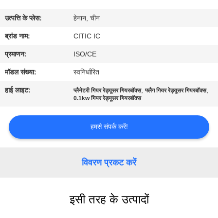
कारखाना
उत्पत्ति के प्लेस:
हेनान, चीन
भ्रमण
ब्रांड नाम:
CITIC IC
गुणवत्ता
प्रमाणन:
ISO/CE
नियंत्रण
मॉडल संख्या:
स्वनिर्धारित
हाई लाइट:
,
,
प्लैनेटरी गियर रेड्यूसर गियरबॉक्स
फ्लैग गियर रेड्यूसर गियरबॉक्स
संपर्क
0.1kw गियर रेड्यूसर गियरबॉक्स
करें
हमसे संपर्क करें!
समाचार
विवरण प्रकट करें
एक
उद्धरण
इसी तरह के उत्पादों
की