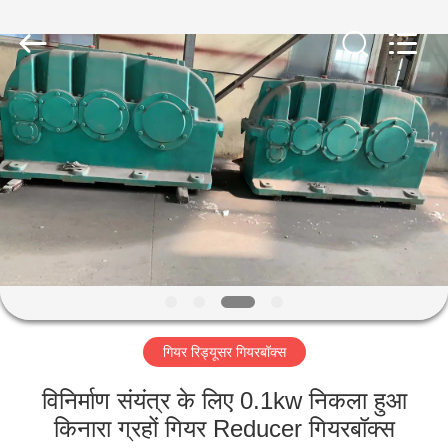
Luoyang
Zhongtai
Industries
CO.,LTD.
All
Rights
Reserved.
घर
उत्पादों
वीआर
दिखाएँ
हमारे
गियर रिड्यूसर गियरबॉक्स
बारे
में
विनिर्माण संयंत्र के लिए 0.1kw निकला हुआ
किनारा ग्रहों गियर Reducer गियरबॉक्स