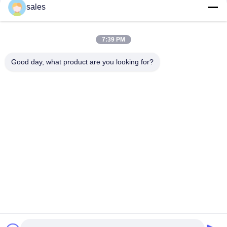
संपर्क
sales
7:39 PM
लोकप्रिय श्रेणियां
सभी
Good day, what product are you looking for?
मिल पिनियन गियर्स
बेवेल पिनियन गियर
मिल गिर्थ गियर
कास्टिंग और फोर्जिंग
सीमेंट रोटरी भट्ठा
अयस्क पीसने की चक्की
स्टोन क्रेशर मशीन
खनन मशीन स्पेयर पार्ट्स
सदस्यता लें