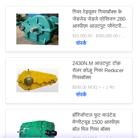
विनती
गियर रेड्यूसर गियरबॉक्स के
करे
जेडजेड जेडजे प्रेसिजन 280
आरपीएम आउटपुट प्लैनेटरी
गियर रेड्यूसर
साइटमैप
$10,000.00 - $300,000.00 / Set MOQ:1 सेट / सेट
संपर्क
PRIVACY
2430N.M आउटपुट टोक़
POLICY
रोलर कोल्हू गियर Reducer
गियरबॉक्स
$500.00 MOQ:> = 1 सेट
संपर्क
हॉरिजॉन्टल फुट माउंटेड
मैग्नीट्यूड 1500 आरपीएम
बॉल मिल गियर बॉक्स