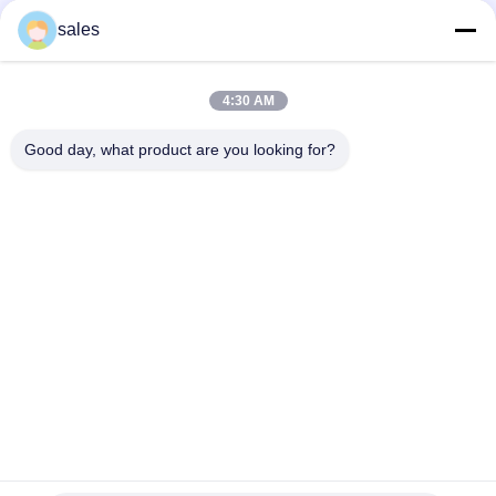
$500.00 MOQ:> = 1 सेट
संपर्क
sales
4:30 AM
लोकप्रिय श्रेणियां
सभी
Good day, what product are you looking for?
मिल पिनियन गियर्स
बेवेल पिनियन गियर
मिल गिर्थ गियर
कास्टिंग और फोर्जिंग
सीमेंट रोटरी भट्ठा
अयस्क पीसने की चक्की
स्टोन क्रेशर मशीन
खनन मशीन स्पेयर पार्ट्स
सदस्यता लें