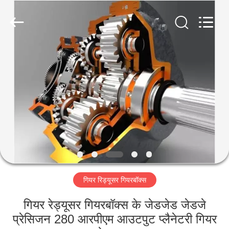
Luoyang
Zhongtai
Industries
CO.,LTD.
All
Rights
Reserved.
घर
उत्पादों
वीआर
दिखाएँ
हमारे
गियर रिड्यूसर गियरबॉक्स
बारे
में
गियर रेड्यूसर गियरबॉक्स के जेडजेड जेडजे
प्रेसिजन 280 आरपीएम आउटपुट प्लैनेटरी गियर