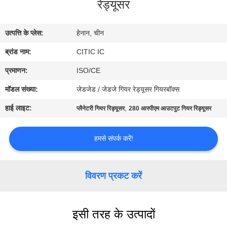
रेड्यूसर
कारखाना
भ्रमण
उत्पत्ति के प्लेस:
हेनान, चीन
ब्रांड नाम:
CITIC IC
गुणवत्ता
नियंत्रण
प्रमाणन:
ISO/CE
मॉडल संख्या:
जेडजेड / जेडजे गियर रेड्यूसर गियरबॉक्स
संपर्क
हाई लाइट:
,
प्लैनेटरी गियर रिड्यूसर
280 आरपीएम आउटपुट गियर रिड्यूसर
करें
हमसे संपर्क करें!
समाचार
विवरण प्रकट करें
एक
उद्धरण
इसी तरह के उत्पादों
की