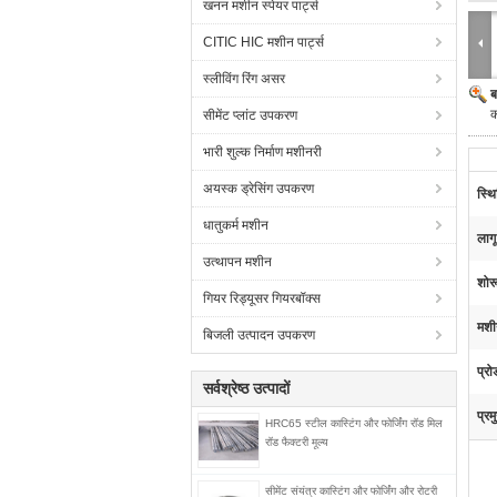
खनन मशीन स्पेयर पार्ट्स
CITIC HIC मशीन पार्ट्स
स्लीविंग रिंग असर
ब
क
सीमेंट प्लांट उपकरण
भारी शुल्क निर्माण मशीनरी
अयस्क ड्रेसिंग उपकरण
स्थि
धातुकर्म मशीन
लागू
उत्थापन मशीन
शोर
गियर रिड्यूसर गियरबॉक्स
मशी
बिजली उत्पादन उपकरण
प्रो
सर्वश्रेष्ठ उत्पादों
प्रम
HRC65 स्टील कास्टिंग और फोर्जिंग रॉड मिल
रॉड फैक्टरी मूल्य
सीमेंट संयंत्र कास्टिंग और फोर्जिंग और रोटरी