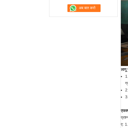
लागू 
1
ग
2
3
एफक्
प्रश्
ए: 1