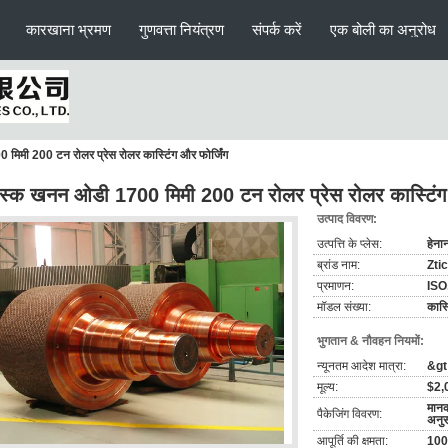
कारखाना भ्रमण
गुणवत्ता नियंत्रण
संपर्क करें
एक बोली का अनुरोध
िमी 200 टन रोलर प्रेस रोलर कास्टिंग और फोर्जिंग
्क खनन ओडी 1700 मिमी 200 टन रोलर प्रेस रोलर कास्टिंग 
उत्पाद विवरण:
उत्पत्ति के प्लेस:
हेना
ब्रांड नाम:
Ztic
प्रमाणन:
ISO
मॉडल संख्या:
कास्
भुगतान & नौवहन नियमों:
न्यूनतम आदेश मात्रा:
&gt;
मूल्य:
$2,
मानक
पैकेजिंग विवरण:
अनु
आपूर्ति की क्षमता:
100 