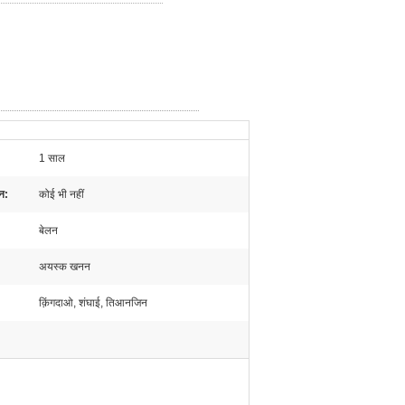
1 साल
ान:
कोई भी नहीं
बेलन
अयस्क खनन
क़िंगदाओ, शंघाई, तिआनजिन