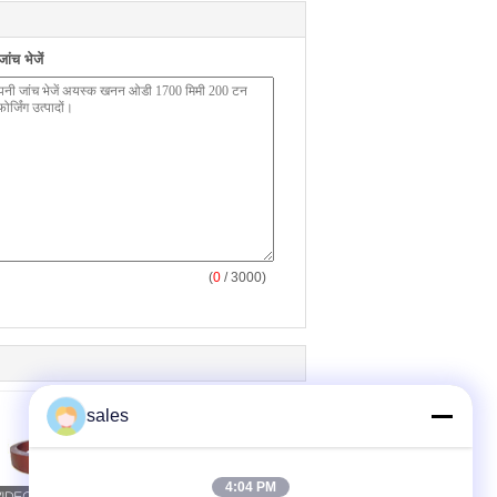
ंच भेजें
(
0
/ 3000)
sales
4:04 PM