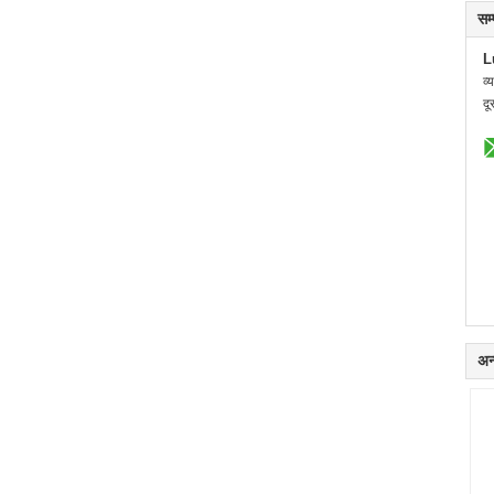
सम
L
व्
दू
अन्