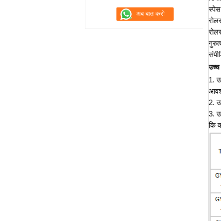
स्पे
रोलर
रोलर
गुरु
संपी
उच्च 
1. उ
आवश
2. उ
3. उ
कि क