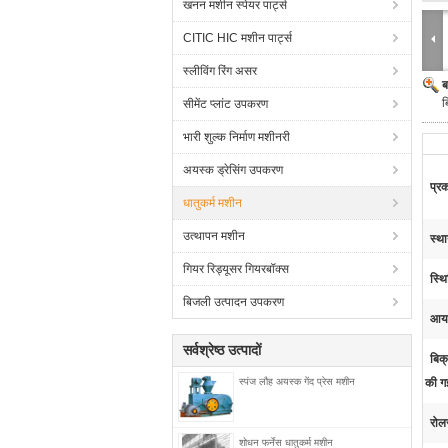
खनन मशीन स्पेयर पार्ट्स
CITIC HIC मशीन पार्ट्स
स्लीविंग रिंग असर
ब
ब
सीमेंट प्लांट उपकरण
भारी शुल्क निर्माण मशीनरी
अयस्क ड्रेसिंग उपकरण
प्र
धातुकर्म मशीन
उत्थापन मशीन
स्था
गियर रिड्यूसर गियरबॉक्स
स्थि
बिजली उत्पादन उपकरण
आयाम
सर्वश्रेष्ठ उत्पादों
बिक्
स्पंज लौह अयस्क गेंद प्रेस मशीन
की ग
रोलर
शोधन फर्नेस धातुकर्म मशीन