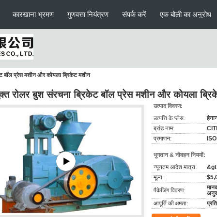
कारखाना भ्रमण
गुणवत्ता नियंत्रण
संपर्क करें
एक बोली का अनुरोध
िकेट बॉल प्रेस मशीन और कोयला ब्रिकेट मशीन
ुक्त रोलर बुश संरचना ब्रिकेट बॉल प्रेस मशीन और कोयला ब्रि
उत्पाद विवरण:
उत्पत्ति के प्लेस:
हेना
ब्रांड नाम:
CIT
प्रमाणन:
ISO
भुगतान & नौवहन नियमों:
न्यूनतम आदेश मात्रा:
&gt;
मूल्य:
$5,
मानक
पैकेजिंग विवरण:
अनु
आपूर्ति की क्षमता:
प्रत