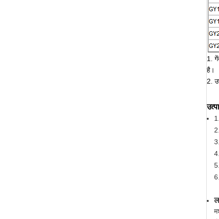
1. ग
है।
2. उ
उत्प
1
2
3
4
5
6
ल
म