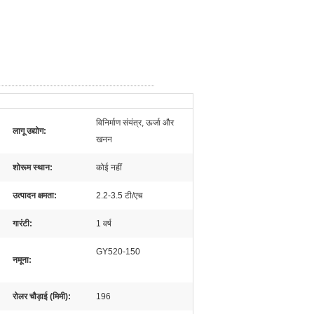
विनिर्माण संयंत्र, ऊर्जा और
लागू उद्योग:
खनन
शोरूम स्थान:
कोई नहीं
उत्पादन क्षमता:
2.2-3.5 टी/एच
गारंटी:
1 वर्ष
GY520-150
नमूना:
रोलर चौड़ाई (मिमी):
196