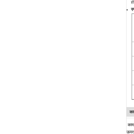
ह
स
का
काम 
ऊपर प