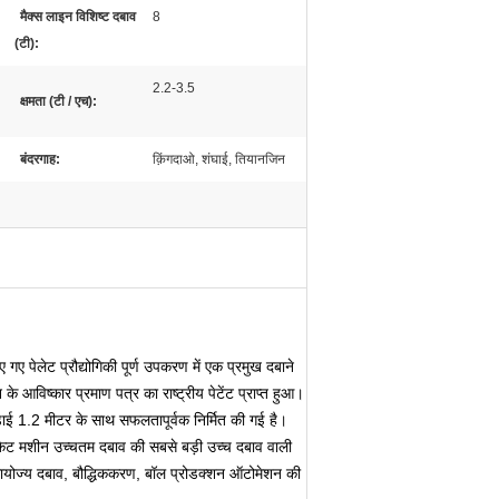
मैक्स लाइन विशिष्ट दबाव
8
(टी):
2.2-3.5
क्षमता (टी / एच):
बंदरगाह:
क़िंगदाओ, शंघाई, तियानजिन
ए पेलेट प्रौद्योगिकी पूर्ण उपकरण में एक प्रमुख दबाने
विष्कार प्रमाण पत्र का राष्ट्रीय पेटेंट प्राप्त हुआ।
़ाई 1.2 मीटर के साथ सफलतापूर्वक निर्मित की गई है।
िकेट मशीन उच्चतम दबाव की सबसे बड़ी उच्च दबाव वाली
समायोज्य दबाव, बौद्धिककरण, बॉल प्रोडक्शन ऑटोमेशन की