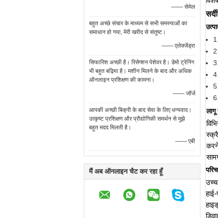
विशे
—— सेमेल
सर्दी
बहुत अच्छे संचार के माध्यम से सभी समस्याओं का
उत्प
समाधान हो गया, मेरी खरीद से संतुष्ट।
1
—— एलेक्जेंड्रा
2
सिफारिश अच्छी है। रिसेप्शन पेशेवर है। डेमो ट्रेनिंग
3
भी बहुत बढ़िया है। मशीन मिलने के बाद और अधिक
4
ऑनलाइन प्रशिक्षण की कामना।
5
—— जॉर्ज
6
आपकी अच्छी बिक्री के बाद सेवा के लिए धन्यवाद।
लागू
उत्कृष्ट प्रशिक्षण और प्रौद्योगिकी समर्थन से मुझे
विभि
बहुत मदद मिलती है।
स्क्
—— एबी
करने
सामग
परि
मैं अब ऑनलाइन चैट कर रहा हूँ
उच्च
हाई-
हाइड
डिवा