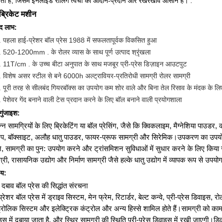
षता है, जिसमें इनलाइड रोलिंग त्वचा का आदान-प्रदान और रखरखाव आसान है। .
ब्रिकेट मशीन
ाद लाभ:
. पहला हाई-प्रेशर बॉल प्रेस 1988 में सफलतापूर्वक विकसित हुआ
. 520-1200mm . के रोलर व्यास के साथ पूर्ण उत्पाद श्रृंखला
. 11T/cm . के उच्च बीटा अनुपात के साथ मजबूर प्री-प्रेस डिज़ाइन आउटपुट
. विशेष असर स्टील से बने 6000h अल्ट्रावियर-प्रतिरोधी सामग्री रोलर सामग्री
. पूरी तरह से सीलबंद गियरबॉक्स का उपयोग कम शोर वाले और बिना तेल रिसाव के मंदक के लिए
. पेशेवर गेंद बनाने वाली टेस प्रदान करने के लिए बॉल बनाने वाली प्रयोगशाला
 गुंजाइश:
न्न सामग्रियों के लिए ब्रिकेटिंग या बॉल प्रेसिंग, जैसे कि क्विकलाइम, मैग्नेशिया पाउ
रैप, बॉक्साइट, अलौह धातु पाउडर, फायर-प्रूफ सामग्री और सिरेमिक।उपकरण का उपयो
, सामग्री का पुन: उपयोग करने और ट्रांसमिशन सुविधाओं में सुधार करने के लिए किया 
्री, रासायनिक उद्योग और निर्माण सामग्री जैसे हल्के धातु उद्योग में व्यापक रूप से उपय
चय:
 दबाव बॉल प्रेस की सिद्धांत संरचना
प्रेशर बॉल प्रेस में ड्राइव सिस्टम, मेन फ्रेम, रिटार्डर, बेल्ट कन्वे, प्री-प्रेस डिवाइस
्रोलिक सिस्टम और इलेक्ट्रिक कंट्रोल और अन्य हिस्से शामिल होते हैं।सामग्री को काम क
इस में दबाया जाता है, और स्थिर सामग्री की स्थिति प्री-प्रेस डिवाइस में रखी जाएगी।डिवाइ