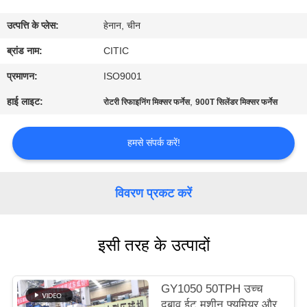
कारखाना
उत्पत्ति के प्लेस:
हेनान, चीन
भ्रमण
ब्रांड नाम:
CITIC
गुणवत्ता
प्रमाणन:
ISO9001
नियंत्रण
हाई लाइट:
,
रोटरी रिफाइनिंग मिक्सर फर्नेस
900T सिलेंडर मिक्सर फर्नेस
संपर्क
हमसे संपर्क करें!
करें
विवरण प्रकट करें
समाचार
इसी तरह के उत्पादों
एक
उद्धरण
GY1050 50TPH उच्च
की
दबाव ईट मशीन फ्यूमियर और