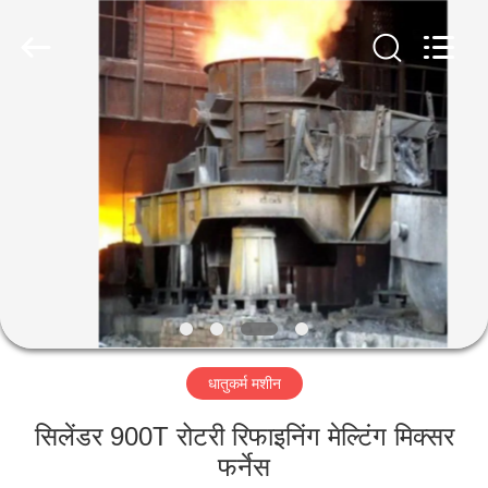
Luoyang
Zhongtai
Industries
CO.,LTD.
All
Rights
Reserved.
घर
उत्पादों
वीआर
दिखाएँ
हमारे
धातुकर्म मशीन
बारे
में
सिलेंडर 900T रोटरी रिफाइनिंग मेल्टिंग मिक्सर
फर्नेस