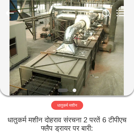
Luoyang
Zhongtai
Industries
CO.,LTD.
All
Rights
Reserved.
घर
उत्पादों
वीआर
दिखाएँ
हमारे
धातुकर्म मशीन
बारे
में
धातुकर्म मशीन दोहराव संरचना 2 परतें 6 टीपीएच
फ्लैप ड्रायर पर बारी: