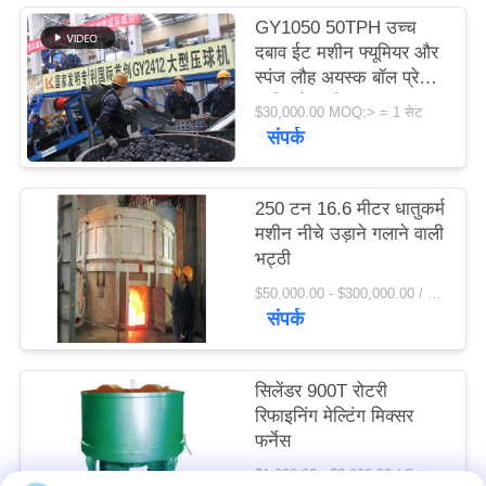
विनती
GY1050 50TPH उच्च
दबाव ईट मशीन फ्यूमियर और
करे
स्पंज लौह अयस्क बॉल प्रेस
मशीन फैक्टरी मूल्य
$30,000.00 MOQ:> = 1 सेट
साइटमैप
संपर्क
PRIVACY
250 टन 16.6 मीटर धातुकर्म
POLICY
मशीन नीचे उड़ाने गलाने वाली
भट्ठी
$50,000.00 - $300,000.00 / Set MOQ:1 सेट / सेट
संपर्क
सिलेंडर 900T रोटरी
रिफाइनिंग मेल्टिंग मिक्सर
फर्नेस
$1,000.00 - $2,000.00 / Set MOQ:1 सेट / सेट