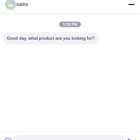
संपर्क
sales
1:38 PM
लोकप्रिय श्रेणियां
सभी
Good day, what product are you looking for?
मिल पिनियन गियर्स
बेवेल पिनियन गियर
मिल गिर्थ गियर
कास्टिंग और फोर्जिंग
सीमेंट रोटरी भट्ठा
अयस्क पीसने की चक्की
स्टोन क्रेशर मशीन
खनन मशीन स्पेयर पार्ट्स
सदस्यता लें