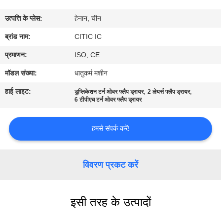
कारखाना
उत्पत्ति के प्लेस:
हेनान, चीन
भ्रमण
ब्रांड नाम:
CITIC IC
गुणवत्ता
प्रमाणन:
ISO, CE
नियंत्रण
मॉडल संख्या:
धातुकर्म मशीन
हाई लाइट:
,
,
डुप्लिकेशन टर्न ओवर फ्लैप ड्रायर
2 लेयर्स फ्लैप ड्रायर
संपर्क
6 टीपीएच टर्न ओवर फ्लैप ड्रायर
करें
हमसे संपर्क करें!
समाचार
विवरण प्रकट करें
एक
उद्धरण
इसी तरह के उत्पादों
की