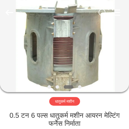
Luoyang
Zhongtai
Industries
CO.,LTD.
All
Rights
Reserved.
घर
उत्पादों
वीआर
दिखाएँ
हमारे
धातुकर्म मशीन
बारे
में
0.5 टन 6 पल्स धातुकर्म मशीन आयरन मेल्टिंग
फर्नेस निर्माता