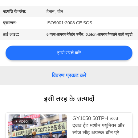
कारखाना
उत्पत्ति के प्लेस:
हेनान, चीन
भ्रमण
प्रमाणन:
ISO9001:2008 CE SGS
गुणवत्ता
हाई लाइट:
,
6 पल्स आयरन मेल्टिंग फर्नेस
0.5ton आयरन पिघलने वाली भट्टी
नियंत्रण
हमसे संपर्क करें!
संपर्क
करें
विवरण प्रकट करें
समाचार
इसी तरह के उत्पादों
एक
GY1050 50TPH उच्च
उद्धरण
दबाव ईट मशीन फ्यूमियर और
स्पंज लौह अयस्क बॉल प्रेस
की