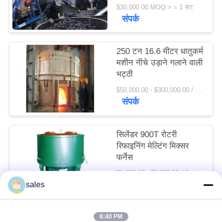
मशीन फैक्टरी मूल्य
$30,000.00 MOQ:> = 1 सेट
विनती
संपर्क
करे
250 टन 16.6 मीटर धातुकर्म
साइटमैप
मशीन नीचे उड़ाने गलाने वाली
भट्ठी
PRIVACY
$50,000.00 - $300,000.00 / Set MOQ:1 सेट / सेट
संपर्क
POLICY
सिलेंडर 900T रोटरी
रिफाइनिंग मेल्टिंग मिक्सर
फर्नेस
$1,000.00 - $2,000.00 / Set MOQ:1 सेट / सेट
संपर्क
sales
6:40 PM