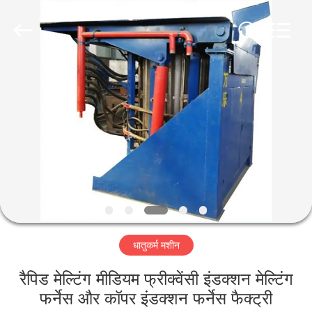
Luoyang
Zhongtai
Industries
CO.,LTD.
All
Rights
Reserved.
घर
उत्पादों
वीआर
दिखाएँ
हमारे
धातुकर्म मशीन
बारे
में
रैपिड मेल्टिंग मीडियम फ्रीक्वेंसी इंडक्शन मेल्टिंग
फर्नेस और कॉपर इंडक्शन फर्नेस फैक्ट्री