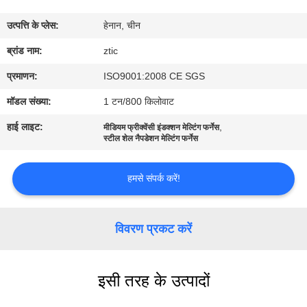
कारखाना
उत्पत्ति के प्लेस:
हेनान, चीन
भ्रमण
ब्रांड नाम:
ztic
गुणवत्ता
प्रमाणन:
ISO9001:2008 CE SGS
नियंत्रण
मॉडल संख्या:
1 टन/800 किलोवाट
हाई लाइट:
,
मीडियम फ्रीक्वेंसी इंडक्शन मेल्टिंग फर्नेस
संपर्क
स्टील शेल नैपडेशन मेल्टिंग फर्नेस
करें
हमसे संपर्क करें!
समाचार
विवरण प्रकट करें
एक
उद्धरण
इसी तरह के उत्पादों
की