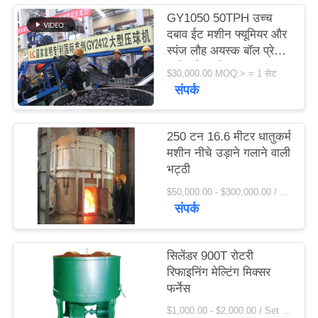
विनती
GY1050 50TPH उच्च
दबाव ईट मशीन फ्यूमियर और
करे
स्पंज लौह अयस्क बॉल प्रेस
मशीन फैक्टरी मूल्य
$30,000.00 MOQ:> = 1 सेट
साइटमैप
संपर्क
PRIVACY
250 टन 16.6 मीटर धातुकर्म
POLICY
मशीन नीचे उड़ाने गलाने वाली
भट्ठी
$50,000.00 - $300,000.00 / Set MOQ:1 सेट / सेट
संपर्क
सिलेंडर 900T रोटरी
रिफाइनिंग मेल्टिंग मिक्सर
फर्नेस
$1,000.00 - $2,000.00 / Set MOQ:1 सेट / सेट