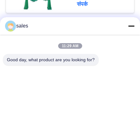
संपर्क
sales
लोकप्रिय श्रेणियां
सभी
11:29 AM
मिल पिनियन गियर्स
बेवेल पिनियन गियर
Good day, what product are you looking for?
मिल गिर्थ गियर
कास्टिंग और फोर्जिंग
सीमेंट रोटरी भट्ठा
अयस्क पीसने की चक्की
स्टोन क्रेशर मशीन
खनन मशीन स्पेयर पार्ट्स
सदस्यता लें