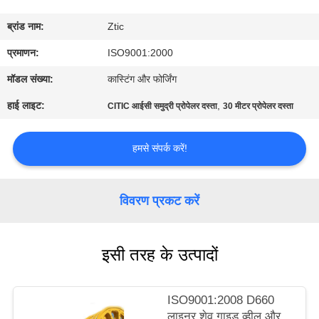
कारखाना
ब्रांड नाम:
Ztic
भ्रमण
प्रमाणन:
ISO9001:2000
गुणवत्ता
मॉडल संख्या:
कास्टिंग और फोर्जिंग
नियंत्रण
हाई लाइट:
,
CITIC आईसी समुद्री प्रोपेलर दस्ता
30 मीटर प्रोपेलर दस्ता
संपर्क
हमसे संपर्क करें!
करें
विवरण प्रकट करें
समाचार
इसी तरह के उत्पादों
एक
उद्धरण
ISO9001:2008 D660
की
लाइनर शेव गाइड व्हील और