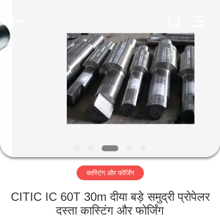
Luoyang
Zhongtai
Industries
CO.,LTD.
All
Rights
Reserved.
घर
उत्पादों
वीआर
दिखाएँ
हमारे
कास्टिंग और फोर्जिंग
बारे
में
CITIC IC 60T 30m दीया बड़े समुद्री प्रोपेलर
दस्ता कास्टिंग और फोर्जिंग