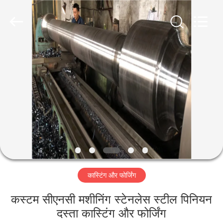
Luoyang
Zhongtai
Industries
CO.,LTD.
All
Rights
Reserved.
घर
उत्पादों
वीआर
दिखाएँ
हमारे
कास्टिंग और फोर्जिंग
बारे
में
कस्टम सीएनसी मशीनिंग स्टेनलेस स्टील पिनियन
दस्ता कास्टिंग और फोर्जिंग