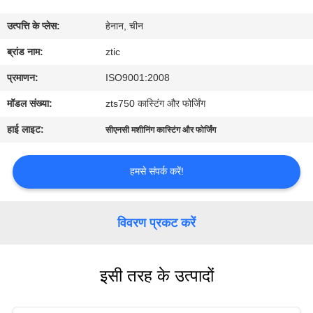
कारखाना
उत्पत्ति के प्लेस:
हेनान, चीन
भ्रमण
ब्रांड नाम:
ztic
गुणवत्ता
प्रमाणन:
ISO9001:2008
नियंत्रण
मॉडल संख्या:
zts750 कास्टिंग और फोर्जिंग
हाई लाइट:
सीएनसी मशीनिंग कास्टिंग और फोर्जिंग
संपर्क
करें
हमसे संपर्क करें!
समाचार
विवरण प्रकट करें
एक
इसी तरह के उत्पादों
उद्धरण
की