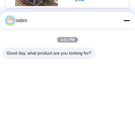
sales
लोकप्रिय श्रेणियां
सभी
3:51 PM
मिल पिनियन गियर्स
बेवेल पिनियन गियर
Good day, what product are you looking for?
मिल गिर्थ गियर
कास्टिंग और फोर्जिंग
सीमेंट रोटरी भट्ठा
अयस्क पीसने की चक्की
स्टोन क्रेशर मशीन
खनन मशीन स्पेयर पार्ट्स
सदस्यता लें