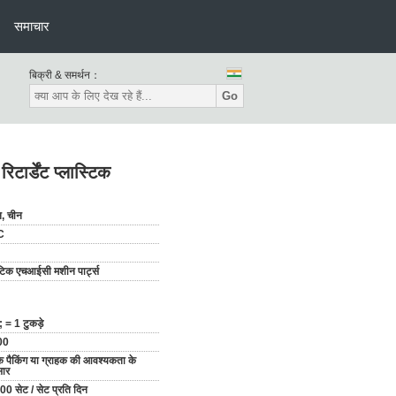
समाचार
बिक्री & समर्थन：
Go
र्डेंट प्लास्टिक
न, चीन
C
िक एचआईसी मशीन पार्ट्स
 = 1 टुकड़े
00
 पैकिंग या ग्राहक की आवश्यकता के
सार
0 सेट / सेट प्रति दिन