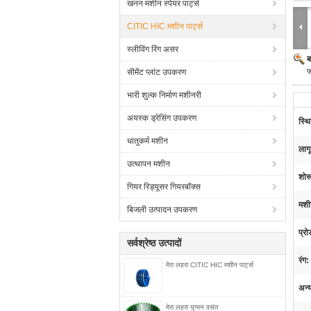
खनन मशीन स्पेयर पार्ट्स
CITIC HIC मशीन पार्ट्स
स्लीविंग रिंग असर
ब
फ
सीमेंट प्लांट उपकरण
भारी शुल्क निर्माण मशीनरी
अयस्क ड्रेसिंग उपकरण
स्थि
धातुकर्म मशीन
लागू
उत्थापन मशीन
शोर
गियर रिड्यूसर गियरबॉक्स
मशी
बिजली उत्पादन उपकरण
प्रो
सर्वश्रेष्ठ उत्पादों
रंग:
मेरा लहरा CITIC HIC मशीन पार्ट्स
अन्
मेरा लहरा युग्मन वसंत