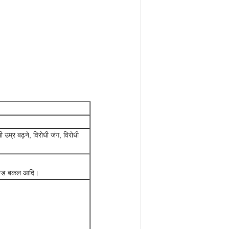
उम्र बढ़ने, विरोधी जंग, विरोधी
क्स्ड बकल आदि।