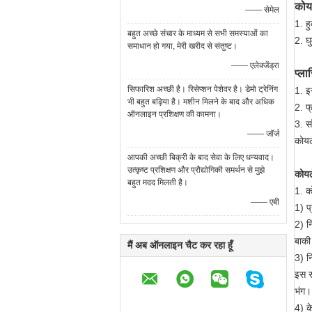
कोय
—— सेमेल
1. ह
बहुत अच्छे संचार के माध्यम से सभी समस्याओं का
2. घ
समाधान हो गया, मेरी खरीद से संतुष्ट।
—— एलेक्जेंड्रा
प्ल
सिफारिश अच्छी है। रिसेप्शन पेशेवर है। डेमो ट्रेनिंग
1. इ
भी बहुत बढ़िया है। मशीन मिलने के बाद और अधिक
2. फ
ऑनलाइन प्रशिक्षण की कामना।
3. स
—— जॉर्ज
कोयल
आपकी अच्छी बिक्री के बाद सेवा के लिए धन्यवाद।
उत्कृष्ट प्रशिक्षण और प्रौद्योगिकी समर्थन से मुझे
कोयल
बहुत मदद मिलती है।
1. क
—— एबी
1) प
2) नि
बाकी 
मैं अब ऑनलाइन चैट कर रहा हूँ
3) नि
इस स
भंग।
4) क