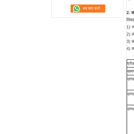
2. क
लिंक्
1) ज
2) 
3) क
4) क
प्रो
सामग
उत्प
उत्प
उत्प