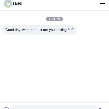
संपर्क
sales
5:04 PM
लोकप्रिय श्रेणियां
सभी
Good day, what product are you looking for?
मिल पिनियन गियर्स
बेवेल पिनियन गियर
मिल गिर्थ गियर
कास्टिंग और फोर्जिंग
सीमेंट रोटरी भट्ठा
अयस्क पीसने की चक्की
स्टोन क्रेशर मशीन
खनन मशीन स्पेयर पार्ट्स
सदस्यता लें