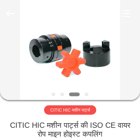
Luoyang
Zhongtai
Industries
CO.,LTD.
All
Rights
Reserved.
घर
उत्पादों
वीआर
दिखाएँ
हमारे
CITIC HIC मशीन पार्ट्स
बारे
में
CITIC HIC मशीन पार्ट्स की ISO CE वायर
रोप माइन होइस्ट कपलिंग