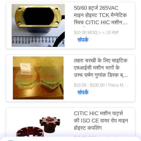
विनती
50/60 हर्ट्ज 265VAC
माइन होइस्ट TCK ​​मैग्नेटिक
करे
स्विच CITIC HIC मशीन
पार्ट्स
$10.00 MOQ:> = 10 मोहरे
साइटमैप
संपर्क
PRIVACY
लहरा चरखी के लिए साइटिक
POLICY
एचआईसी मशीन भागों के
उच्च घर्षण गुणांक डिस्क ब्रेक
शू
$10.00 - $100.00 / Piece MOQ:1 टुकड़ा / मोहरे
संपर्क
CITIC HIC मशीन पार्ट्स
की ISO CE वायर रोप माइन
होइस्ट कपलिंग
$10.00 MOQ:> = 1 टुकड़े