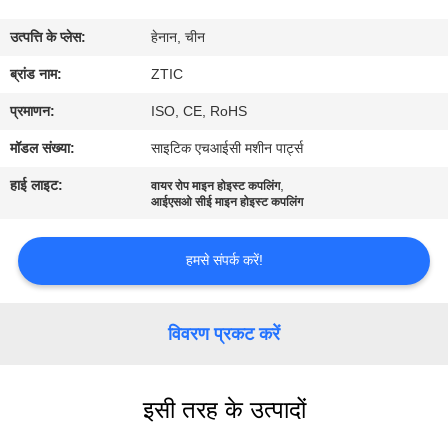
कारखाना
उत्पत्ति के प्लेस:
हेनान, चीन
भ्रमण
ब्रांड नाम:
ZTIC
गुणवत्ता
प्रमाणन:
ISO, CE, RoHS
नियंत्रण
मॉडल संख्या:
साइटिक एचआईसी मशीन पार्ट्स
हाई लाइट:
,
वायर रोप माइन होइस्ट कपलिंग
संपर्क
आईएसओ सीई माइन होइस्ट कपलिंग
करें
हमसे संपर्क करें!
समाचार
विवरण प्रकट करें
एक
उद्धरण
इसी तरह के उत्पादों
की