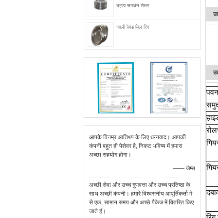
भट्ठा समर्थन रोलर
उत
जाली रेमंड मिल रिंग
उत
पवन
समुद
हाइ
रोल
आपके विनम्र आतिथ्य के लिए धन्यवाद। आपकी
गिय
कंपनी बहुत ही पेशेवर है, निकट भविष्य में हमारा
अच्छा सहयोग होगा।
गिय
—— जेम्स
अच्छी सेवा और उच्च गुणवत्ता और उच्च प्रतिष्ठा के
दबाव
साथ अच्छी कंपनी। हमारे विश्वसनीय आपूर्तिकर्ता में
से एक, सामान समय और अच्छे पैकेज में वितरित किए
जाते हैं।
रिंग