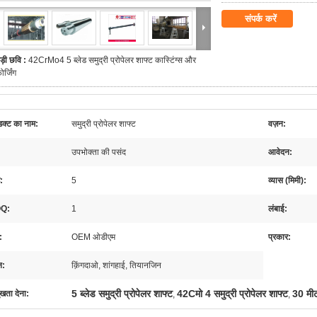
संपर्क करें
ड़ी छवि :
42CrMo4 5 ब्लेड समुद्री प्रोपेलर शाफ्ट कास्टिंग्स और
ोर्जिंग
डक्ट का नाम:
समुद्री प्रोपेलर शाफ्ट
वज़न:
उपभोक्ता की पसंद
आवेदन:
ड:
5
व्यास (मिमी):
Q:
1
लंबाई:
:
OEM ओडीएम
प्रकार:
न:
क़िंगदाओ, शांगहाई, तियानजिन
5 ब्लेड समुद्री प्रोपेलर शाफ्ट
42Cमो 4 समुद्री प्रोपेलर शाफ्ट
30 मीट
ुखता देना:
,
,