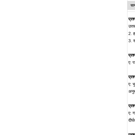
साम
प्रश
उत्त
2. ह
3. 
प्रश
ए: प
प्रश्
ए: भ
अनुब
प्रश
ए: ग
दीर्
प्रश