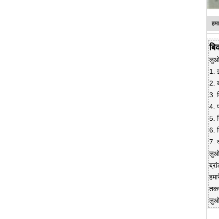
हमा
बिक
लुओय
1. इ
2. 
3. 
4. प
5. 
6. 
7. 
लुओय
ब्रा
हमा
तकन
लुओ