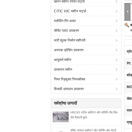
खनन मशीन स्पेयर पार्ट्स
CITIC HIC मशीन पार्ट्स
स्लीविंग रिंग असर
ब
फ
सीमेंट प्लांट उपकरण
भारी शुल्क निर्माण मशीनरी
अयस्क ड्रेसिंग उपकरण
प्रो
धातुकर्म मशीन
रंग:
उत्थापन मशीन
ब्ले
गियर रिड्यूसर गियरबॉक्स
MO
बिजली उत्पादन उपकरण
सेवा
सर्वश्रेष्ठ उत्पादों
पत्त
HRC65 स्टील कास्टिंग और फोर्जिंग रॉड मिल
रॉड फैक्टरी मूल्य
प्रम
सीमेंट संयंत्र कास्टिंग और फोर्जिंग और रोटरी