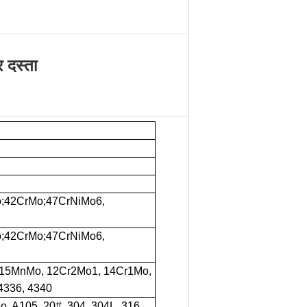
र दस्ता
;42CrMo;47CrNiMo6,
;42CrMo;47CrNiMo6,
 15MnMo, 12Cr2Mo1, 14Cr1Mo,
4336, 4340
 A105, 20#, 304, 304L, 316,