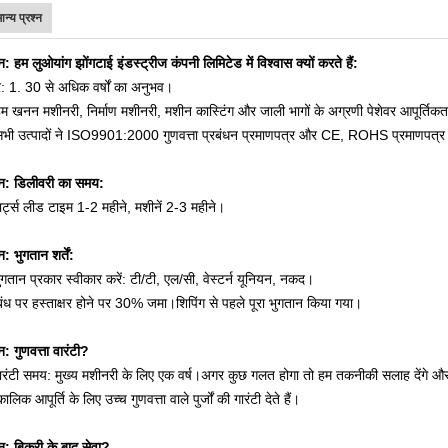
ान्य प्रश्न
्न: हम लुओयांग झोंगटाई इंडस्ट्रीज कंपनी लिमिटेड में विश्वास क्यों करते हैं:
र: 1. 30 से अधिक वर्षों का अनुभव।
म खनन मशीनरी, निर्माण मशीनरी, मशीन कास्टिंग और जाली भागों के अग्रणी पेशेवर आपूर्तिकर्ता
सभी उत्पादों ने ISO9901:2000 गुणवत्ता प्रबंधन प्रमाणपत्र और CE, ROHS प्रमाणपत्र प
्न: डिलीवरी का समय:
ार्ट्स लीड टाइम 1-2 महीने, मशीनें 2-3 महीने।
न: भुगतान शर्तें:
ुगतान प्रकार स्वीकार करें: टी/टी, एल/सी, वेस्टर्न यूनियन, नकद।
ंध पर हस्ताक्षर होने पर 30% जमा।शिपिंग से पहले पूरा भुगतान किया गया।
्न: गुणवत्ता वारंटी?
ारंटी समय: मुख्य मशीनरी के लिए एक वर्ष।अगर कुछ गलत होगा तो हम तकनीकी सलाह देंगे और तुरं
घकालिक आपूर्ति के लिए उच्च गुणवत्ता वाले पुर्जों की गारंटी देते हैं।
्न: बिक्री के बाद सेवा?