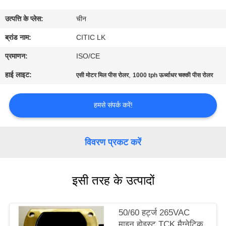
कारखाना
उत्पत्ति के प्लेस:
चीन
भ्रमण
ब्रांड नाम:
CITIC LK
गुणवत्ता
प्रमाणन:
ISO/CE
नियंत्रण
हाई लाइट:
,
एसी मोटर मिल पीस रोलर
1000 tph ऊर्ध्वाधर चक्की पीस रोलर
संपर्क
हमसे संपर्क करें!
करें
विवरण प्रकट करें
समाचार
इसी तरह के उत्पादों
एक
उद्धरण
50/60 हर्ट्ज 265VAC
की
माइन होइस्ट TCK ​​मैग्नेटिक