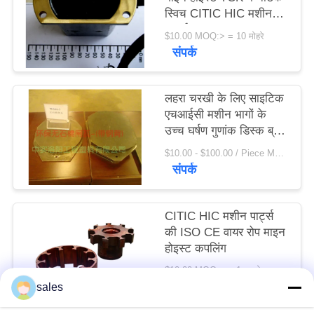
स्विच CITIC HIC मशीन
विनती
पार्ट्स
करे
$10.00 MOQ:> = 10 मोहरे
संपर्क
साइटमैप
लहरा चरखी के लिए साइटिक
एचआईसी मशीन भागों के
PRIVACY
उच्च घर्षण गुणांक डिस्क ब्रेक
शू
POLICY
$10.00 - $100.00 / Piece MOQ:1 टुकड़ा / मोहरे
संपर्क
CITIC HIC मशीन पार्ट्स
की ISO CE वायर रोप माइन
होइस्ट कपलिंग
$10.00 MOQ:> = 1 टुकड़े
संपर्क
sales