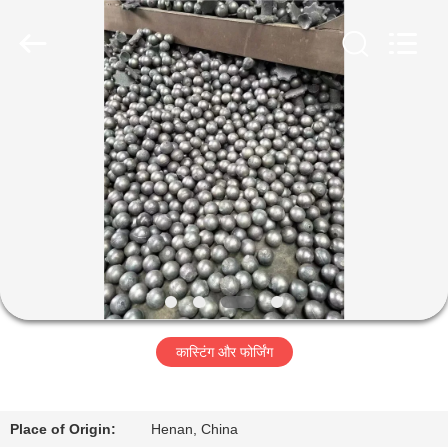
Luoyang
Zhongtai
Industries
CO.,LTD.
All
Rights
Reserved.
घर
उत्पादों
वीआर
दिखाएँ
हमारे
कास्टिंग और फोर्जिंग
बारे
में
Place of Origin:
Henan, China