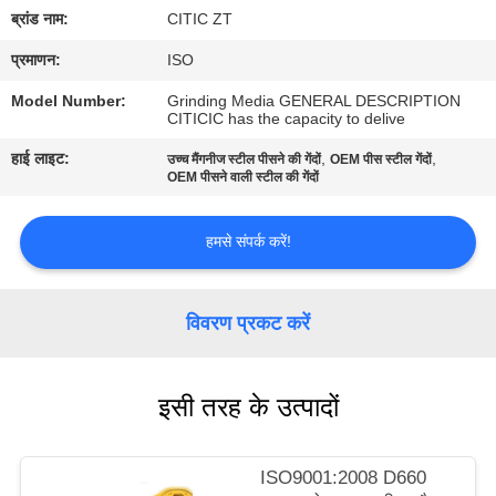
कारखाना
ब्रांड नाम:
CITIC ZT
भ्रमण
प्रमाणन:
ISO
Model Number:
Grinding Media GENERAL DESCRIPTION
गुणवत्ता
CITICIC has the capacity to delive
नियंत्रण
हाई लाइट:
,
,
उच्च मैंगनीज स्टील पीसने की गेंदों
OEM पीस स्टील गेंदों
OEM पीसने वाली स्टील की गेंदों
संपर्क
हमसे संपर्क करें!
करें
विवरण प्रकट करें
समाचार
इसी तरह के उत्पादों
एक
उद्धरण
ISO9001:2008 D660
की