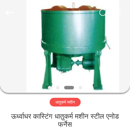
Luoyang
Zhongtai
Industries
CO.,LTD.
All
Rights
Reserved.
घर
उत्पादों
वीआर
दिखाएँ
हमारे
धातुकर्म मशीन
बारे
में
ऊर्ध्वाधर कास्टिंग धातुकर्म मशीन स्टील एनोड
फर्नेस