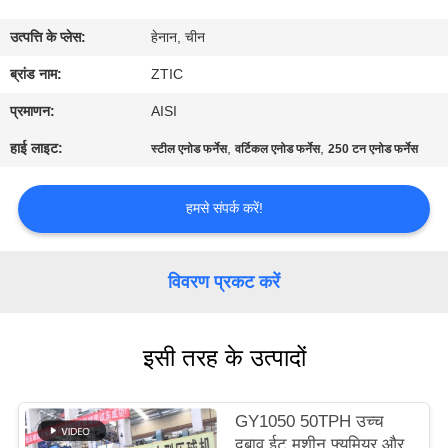
कारखाना
उत्पत्ति के प्लेस:
हेनान, चीन
भ्रमण
ब्रांड नाम:
ZTIC
गुणवत्ता
प्रमाणन:
AISI
नियंत्रण
हाई लाइट:
,
,
स्टील एनोड फर्नेस
वर्टिकल एनोड फर्नेस
250 टन एनोड फर्नेस
संपर्क
हमसे संपर्क करें!
करें
विवरण प्रकट करें
समाचार
इसी तरह के उत्पादों
एक
उद्धरण
GY1050 50TPH उच्च
की
दबाव ईट मशीन फ्यूमियर और