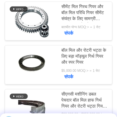
विनती
सीमेंट मिल गिरथ गियर और
बॉल मिल परिधि गियर सीमेंट
करे
संयंत्र के लिए सामग्री
42crmo स्टील के साथ
बातचीत योग्य MOQ:> = 1 सेट
with
साइटमैप
संपर्क
PRIVACY
बॉल मिल और रोटरी भट्ठा के
POLICY
लिए बड़ा मॉड्यूल गिर्थ गियर
और स्पर गियर
$5,000.00 MOQ:> = 1 सेट
संपर्क
सीएनसी मशीनिंग डबल
पेचदार बॉल मिल हाफ गिर्थ
गियर और रोटरी भट्ठा गियर
फैक्टरी
$20,000.00 - $250,000.00 / Set MOQ:1 सेट / सेट