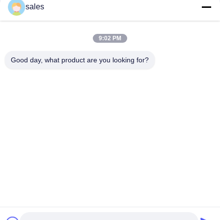
संपर्क
sales
9:02 PM
लोकप्रिय श्रेणियां
सभी
Good day, what product are you looking for?
मिल पिनियन गियर्स
बेवेल पिनियन गियर
मिल गिर्थ गियर
कास्टिंग और फोर्जिंग
सीमेंट रोटरी भट्ठा
अयस्क पीसने की चक्की
स्टोन क्रेशर मशीन
खनन मशीन स्पेयर पार्ट्स
सदस्यता लें