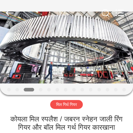
Luoyang
Zhongtai
Industries
CO.,LTD.
All
Rights
Reserved.
घर
उत्पादों
वीआर
दिखाएँ
हमारे
मिल गिर्थ गियर
बारे
में
कोयला मिल स्पलैश / जबरन स्नेहन जाली रिंग
गियर और बॉल मिल गर्थ गियर कारखाना