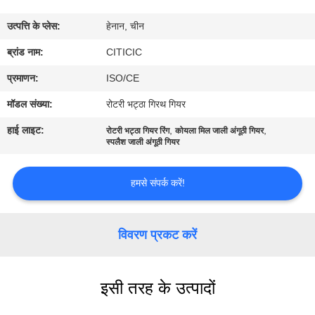
कारखाना
उत्पत्ति के प्लेस:
हेनान, चीन
भ्रमण
ब्रांड नाम:
CITICIC
गुणवत्ता
प्रमाणन:
ISO/CE
नियंत्रण
मॉडल संख्या:
रोटरी भट्ठा गिरथ गियर
हाई लाइट:
,
,
रोटरी भट्ठा गियर रिंग
कोयला मिल जाली अंगूठी गियर
संपर्क
स्पलैश जाली अंगूठी गियर
करें
हमसे संपर्क करें!
समाचार
विवरण प्रकट करें
एक
उद्धरण
इसी तरह के उत्पादों
की