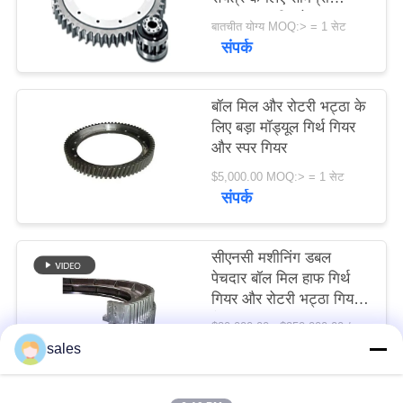
विनती
42crmo स्टील के साथ
बातचीत योग्य MOQ:> = 1 सेट
with
संपर्क
करे
साइटमैप
बॉल मिल और रोटरी भट्ठा के
लिए बड़ा मॉड्यूल गिर्थ गियर
और स्पर गियर
PRIVACY
$5,000.00 MOQ:> = 1 सेट
POLICY
संपर्क
सीएनसी मशीनिंग डबल
पेचदार बॉल मिल हाफ गिर्थ
गियर और रोटरी भट्ठा गियर
फैक्टरी
$20,000.00 - $250,000.00 / Set MOQ:1 सेट / सेट
संपर्क
sales