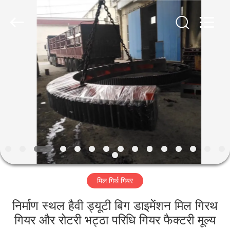
Luoyang
Zhongtai
Industries
CO.,LTD.
All
Rights
Reserved.
घर
उत्पादों
वीआर
दिखाएँ
हमारे
मिल गिर्थ गियर
बारे
में
निर्माण स्थल हैवी ड्यूटी बिग डाइमेंशन मिल गिरथ
गियर और रोटरी भट्ठा परिधि गियर फैक्टरी मूल्य