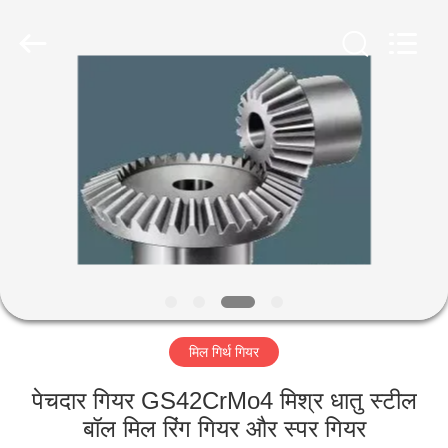
Luoyang
Zhongtai
Industries
CO.,LTD.
All
Rights
Reserved.
घर
उत्पादों
वीआर
दिखाएँ
हमारे
मिल गिर्थ गियर
बारे
में
पेचदार गियर GS42CrMo4 मिश्र धातु स्टील
बॉल मिल रिंग गियर और स्पर गियर