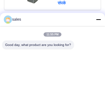
संपर्क
sales
लोकप्रिय श्रेणियां
सभी
11:55 PM
मिल पिनियन गियर्स
बेवेल पिनियन गियर
Good day, what product are you looking for?
मिल गिर्थ गियर
कास्टिंग और फोर्जिंग
सीमेंट रोटरी भट्ठा
अयस्क पीसने की चक्की
स्टोन क्रेशर मशीन
खनन मशीन स्पेयर पार्ट्स
सदस्यता लें