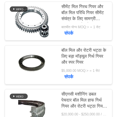
विनती
सीमेंट मिल गिरथ गियर और
बॉल मिल परिधि गियर सीमेंट
करे
संयंत्र के लिए सामग्री
42crmo स्टील के साथ
बातचीत योग्य MOQ:> = 1 सेट
with
साइटमैप
संपर्क
PRIVACY
बॉल मिल और रोटरी भट्ठा के
POLICY
लिए बड़ा मॉड्यूल गिर्थ गियर
और स्पर गियर
$5,000.00 MOQ:> = 1 सेट
संपर्क
सीएनसी मशीनिंग डबल
पेचदार बॉल मिल हाफ गिर्थ
गियर और रोटरी भट्ठा गियर
फैक्टरी
$20,000.00 - $250,000.00 / Set MOQ:1 सेट / सेट