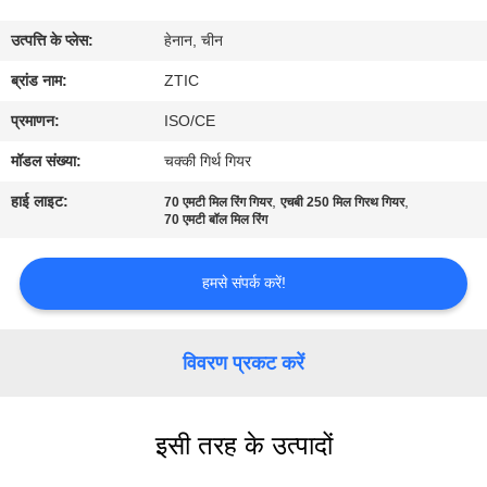
कारखाना
उत्पत्ति के प्लेस:
हेनान, चीन
भ्रमण
ब्रांड नाम:
ZTIC
गुणवत्ता
प्रमाणन:
ISO/CE
नियंत्रण
मॉडल संख्या:
चक्की गिर्थ गियर
हाई लाइट:
,
,
70 एमटी मिल रिंग गियर
एचबी 250 मिल गिरथ गियर
संपर्क
70 एमटी बॉल मिल रिंग
करें
हमसे संपर्क करें!
समाचार
विवरण प्रकट करें
एक
उद्धरण
इसी तरह के उत्पादों
की