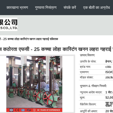
कारखाना भ्रमण
गुणवत्ता नियंत्रण
संपर्क करें
एक बोली का अनुरोध
 - 25 कच्चा लोहा कास्टिंग खनन लहरा गहराई संकेतक
च कठोरता एफसी - 25 कच्चा लोहा कास्टिंग खनन लहरा गहराई
उत्पाद विवरण:
उत्पत्ति के प्लेस:
हेनान,
ब्रांड नाम:
citic
प्रमाणन:
ISO/
मॉडल संख्या:
zticlk
भुगतान & नौवहन नियमों:
न्यूनतम आदेश मात्रा:
1 सेट 
मूल्य:
$2,00
खुर मु
पैकेजिंग विवरण:
पैकिंग
आपूर्ति की क्षमता:
20 सेट