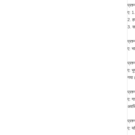
प्रश्
ए: 1
2. ह
3. स
प्रश
ए: भ
प्रश्
ए: भ
गया
प्रश्
ए: ग
अवधि 
प्रश्
ए: य