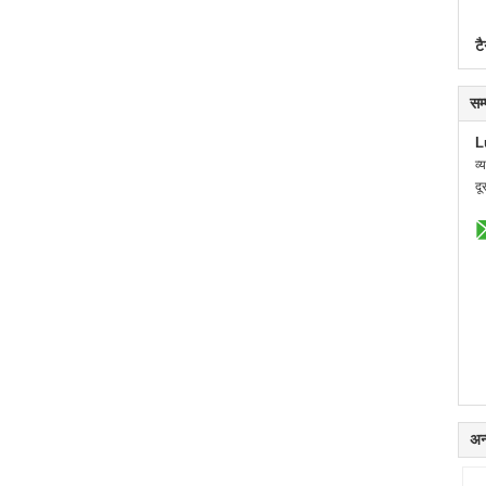
टै
सम
L
व्
दू
अन्