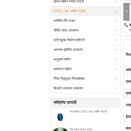
खनन मशीन स्पेयर पार्ट्स
CITIC HIC मशीन पार्ट्स
स्लीविंग रिंग असर
ब
ग
सीमेंट प्लांट उपकरण
भारी शुल्क निर्माण मशीनरी
अयस्क ड्रेसिंग उपकरण
स्थि
धातुकर्म मशीन
उत्थापन मशीन
आवे
गियर रिड्यूसर गियरबॉक्स
प्रम
बिजली उत्पादन उपकरण
प्रय
सर्वश्रेष्ठ उत्पादों
टाइ
मेरा लहरा CITIC HIC मशीन पार्ट्स
इंस्
बंदर
मेरा लहरा युग्मन वसंत