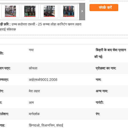
संपर्क करें
ड़ी छवि :
उच्च कठोरता एफसी - 25 कच्चा लोहा कास्टिंग खनन लहरा
हराई संकेतक
नया
बिक्री के बाद सेवा प्रदान
‍ति:
की गई:
दन पत्र:
कोयला
प्रोडक्ट का नाम:
ाणपत्र:
आईएसओ9001:2008
नाम:
ोग:
मेरा लहरा
अन्य नाम:
प:
आम
गारंटी:
टालेशन:
मार्गदर्शक
रंग:
गाह:
क़िंगदाओ, तिआनजिन, शंघाई