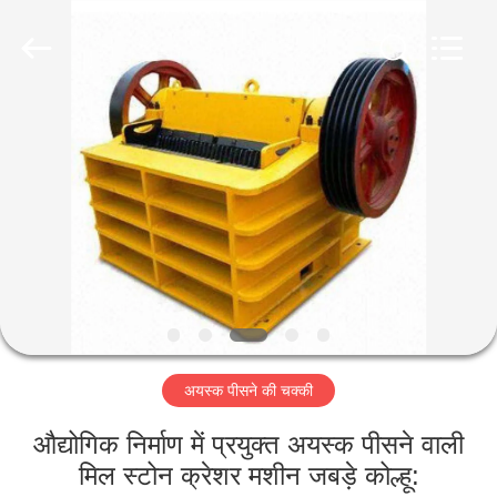
Luoyang
Zhongtai
Industries
CO.,LTD.
All
Rights
Reserved.
घर
उत्पादों
वीआर
दिखाएँ
हमारे
अयस्क पीसने की चक्की
बारे
में
औद्योगिक निर्माण में प्रयुक्त अयस्क पीसने वाली
मिल स्टोन क्रेशर मशीन जबड़े कोल्हू: