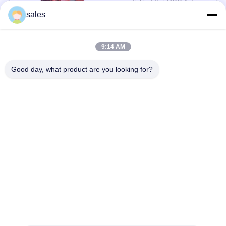
negotiable / Set MOQ:1 सेट / सेट
संपर्क
sales
9:14 AM
लोकप्रिय श्रेणियां
सभी
Good day, what product are you looking for?
मिल पिनियन गियर्स
बेवेल पिनियन गियर
मिल गिर्थ गियर
कास्टिंग और फोर्जिंग
सीमेंट रोटरी भट्ठा
अयस्क पीसने की चक्की
स्टोन क्रेशर मशीन
खनन मशीन स्पेयर पार्ट्स
सदस्यता लें