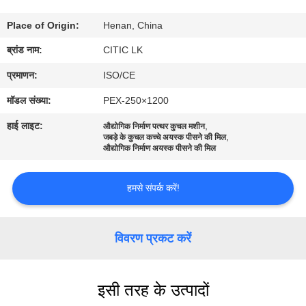
कारखाना
Place of Origin:
Henan, China
भ्रमण
ब्रांड नाम:
CITIC LK
गुणवत्ता
प्रमाणन:
ISO/CE
नियंत्रण
मॉडल संख्या:
PEX-250×1200
हाई लाइट:
,
औद्योगिक निर्माण पत्थर कुचल मशीन
,
जबड़े के कुचल कच्चे अयस्क पीसने की मिल
संपर्क
औद्योगिक निर्माण अयस्क पीसने की मिल
करें
हमसे संपर्क करें!
समाचार
विवरण प्रकट करें
एक
उद्धरण
इसी तरह के उत्पादों
की