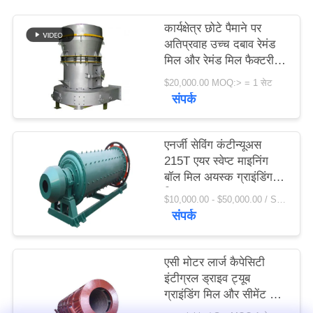
विनती
कार्यक्षेत्र छोटे पैमाने पर
करे
अतिप्रवाह उच्च दबाव रेमंड
मिल और रेमंड मिल फैक्टरी
मूल्य
साइटमैप
$20,000.00 MOQ:> = 1 सेट
संपर्क
PRIVACY
एनर्जी सेविंग कंटीन्यूअस
POLICY
215T एयर स्वेप्ट माइनिंग
बॉल मिल अयस्क ग्राइंडिंग
मिल
$10,000.00 - $50,000.00 / Set MOQ:1 सेट / सेट
संपर्क
एसी मोटर लार्ज कैपेसिटी
इंटीग्रल ड्राइव ट्यूब
ग्राइंडिंग मिल और सीमेंट बॉल
मिल