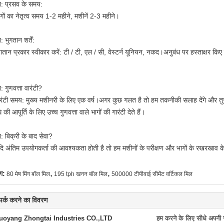
्न: प्रसव के समय:
ागों का नेतृत्व समय 1-2 महीने, मशीनें 2-3 महीने।
न: भुगतान शर्तें:
ुगतान प्रकार स्वीकार करें: टी / टी, एल / सी, वेस्टर्न यूनियन, नकद।अनुबंध पर हस्ताक्षर क
।
न: गुणवत्ता वारंटी?
ारंटी समय: मुख्य मशीनरी के लिए एक वर्ष।अगर कुछ गलत है तो हम तकनीकी सलाह देंगे और तुरंत 
की आपूर्ति के लिए उच्च गुणवत्ता वाले भागों की गारंटी देते हैं।
न: बिक्री के बाद सेवा?
दि अंतिम उपयोगकर्ता की आवश्यकता होती है तो हम मशीनों के परीक्षण और भागों के रखरखाव के 
,
,
ग:
80 मेष मिंग बॉल मिल
195 tph खनन बॉल मिल
500000 टीपीवाई सीमेंट वर्टिकल मिल
्पर्क करने का विवरण
uoyang Zhongtai Industries CO.,LTD
हम करने के लिए सीधे अपनी जा