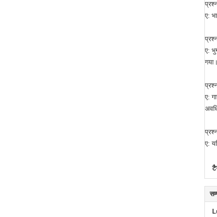
प्रश
ए: भ
प्रश्
ए: भ
गया
प्रश्
ए: ग
अवधि 
प्रश्
ए: य
टै
सम
L