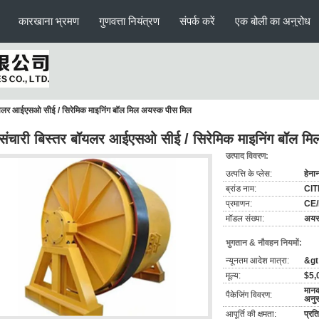
कारखाना भ्रमण
गुणवत्ता नियंत्रण
संपर्क करें
एक बोली का अनुरोध
बॉयलर आईएसओ सीई / सिरेमिक माइनिंग बॉल मिल अयस्क पीस मिल
संचारी बिस्तर बॉयलर आईएसओ सीई / सिरेमिक माइनिंग बॉल म
उत्पाद विवरण:
उत्पत्ति के प्लेस:
हेना
ब्रांड नाम:
CIT
प्रमाणन:
CE/
मॉडल संख्या:
अयस
भुगतान & नौवहन नियमों:
न्यूनतम आदेश मात्रा:
&gt;
मूल्य:
$5,
मानक
पैकेजिंग विवरण:
अनु
आपूर्ति की क्षमता:
प्रत