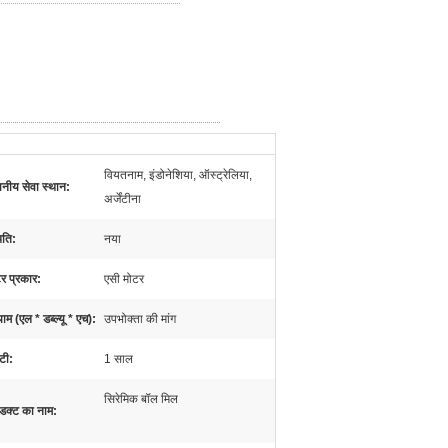
वियतनाम, इंडोनेशिया, ऑस्ट्रेलिया,
ानीय सेवा स्थान:
अर्जेंटीना
ि‍ति:
नया
र प्रकार:
एसी मोटर
म (एल * डब्ल्यू * एच):
उपभोक्ता की मांग
ंटी:
1 साल
सिरेमिक बॉल मिल
ोडक्ट का नाम: