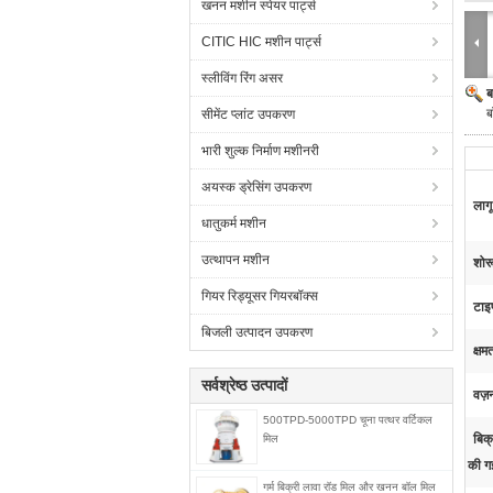
खनन मशीन स्पेयर पार्ट्स
CITIC HIC मशीन पार्ट्स
स्लीविंग रिंग असर
ब
ब
सीमेंट प्लांट उपकरण
भारी शुल्क निर्माण मशीनरी
अयस्क ड्रेसिंग उपकरण
लागू
धातुकर्म मशीन
उत्थापन मशीन
शोर
गियर रिड्यूसर गियरबॉक्स
टाइ
बिजली उत्पादन उपकरण
क्षम
सर्वश्रेष्ठ उत्पादों
वज़
500TPD-5000TPD चूना पत्थर वर्टिकल
बिक्
मिल
की ग
गर्म बिक्री लावा रॉड मिल और खनन बॉल मिल