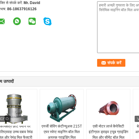
यक्ति से संपर्क करें:
Mr. David
रभाष:
86-18637916126
य उत्पादों
कार्यक्षेत्र छोटे पैमाने पर
एनर्जी सेविंग कंटीन्यूअस 215T
एसी मोटर लार्ज कैपेसिटी
ब
तिप्रवाह उच्च दबाव रेमंड
एयर स्वेप्ट माइनिंग बॉल मिल
इंटीग्रल ड्राइव ट्यूब ग्राइंडिंग
अय
िल और रेमंड मिल फैक्टरी
अयस्क ग्राइंडिंग मिल
मिल और सीमेंट बॉल मिल