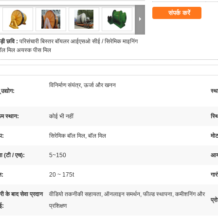
संपर्क करें
ड़ी छवि :
परिसंचारी बिस्तर बॉयलर आईएसओ सीई / सिरेमिक माइनिंग
ॉल मिल अयस्क पीस मिल
विनिर्माण संयंत्र, ऊर्जा और खनन
 उद्योग:
स्थ
ूम स्थान:
कोई भी नहीं
स्थ
प:
सिरेमिक बॉल मिल, बॉल मिल
मोट
ता (टी / एच):
5~150
आया
न:
20 ~ 175t
गार
री के बाद सेवा प्रदान
वीडियो तकनीकी सहायता, ऑनलाइन समर्थन, फील्ड स्थापना, कमीशनिंग और
प्र
ई:
प्रशिक्षण