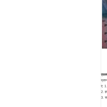
एफक्
प्रश्
ए: 1
2. ह
3. स