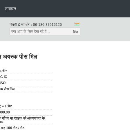
समाचार
बिक्री & समर्थन：
86-186-37916126
Go
िल अयस्क पीस मिल
न, चीन
IC IC
ISO
्क पीस मिल
 = 1 सेट
000.00
 पैकिंग या ग्राहक की आवश्यकता के
सार
ि माह 100 सेट / सेट