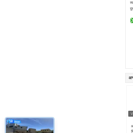
व्
दू
अन्
अ
म