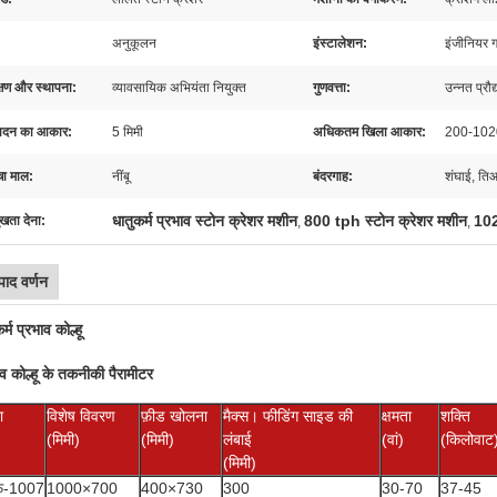
अनुकूलन
इंस्टालेशन:
इंजीनियर 
क्षण और स्थापना:
व्यावसायिक अभियंता नियुक्त
गुणवत्ता:
उन्नत प्रौद
पादन का आकार:
5 मिमी
अधिकतम खिला आकार:
200-10
चा माल:
नींबू
बंदरगाह:
शंघाई, ति
धातुकर्म प्रभाव स्टोन क्रेशर मशीन
800 tph स्टोन क्रेशर मशीन
102
ुखता देना:
,
,
पाद वर्णन
र्म प्रभाव कोल्हू
ाव कोल्हू के तकनीकी पैरामीटर
ा
विशेष विवरण
फ़ीड खोलना
मैक्स। फीडिंग साइड की
क्षमता
शक्ति
(मिमी)
(मिमी)
लंबाई
(वां)
(किलोवाट
(मिमी)
फ-1007
1000×700
400×730
300
30-70
37-45