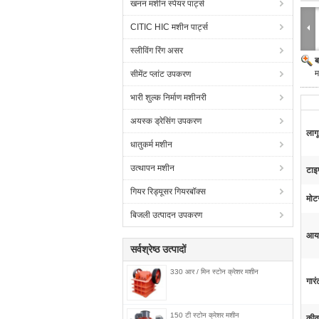
खनन मशीन स्पेयर पार्ट्स
CITIC HIC मशीन पार्ट्स
स्लीविंग रिंग असर
ब
म
सीमेंट प्लांट उपकरण
भारी शुल्क निर्माण मशीनरी
अयस्क ड्रेसिंग उपकरण
लागू
धातुकर्म मशीन
उत्थापन मशीन
टाइ
गियर रिड्यूसर गियरबॉक्स
मोट
बिजली उत्पादन उपकरण
आयाम
सर्वश्रेष्ठ उत्पादों
330 आर / मिन स्टोन क्रेशर मशीन
गारं
150 टी स्टोन क्रेशर मशीन
कीवर