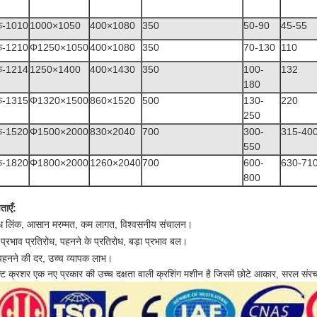
फ-1010
1000×1050
400×1080
350
50-90
45-55
फ-1210
Φ1250×1050
400×1080
350
70-130
110
फ-1214
1250×1400
400×1430
350
100-
132
180
फ-1315
Φ1320×1500
860×1520
500
130-
220
250
फ-1520
Φ1500×2000
830×2040
700
300-
315-40
550
फ-1820
Φ1800×2000
1260×2040
700
600-
630-71
800
ताएँ:
बाध लिंक, आसान मरम्मत, कम लागत, विश्वसनीय संचालन।
 प्रभाव प्रतिरोध, पहनने के प्रतिरोध, बड़ा प्रभाव बल।
हनने की दर, उच्च व्यापक लाभ।
ैक्ट क्रशर एक नए प्रकार की उच्च दक्षता वाली क्रशिंग मशीन है जिसमें छोटे आकार, सरल संरचना