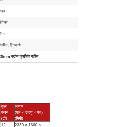
गाइड
्योगिकी
20mm
आनजिन, क़िंगदाओ
0mm स्टोन क्रशिंग मशीन
कुल
आयाम
)
वजन
(एल × डब्ल्यू × एच)
(टी)
(मिमी)
12
2330 × 1660 ×