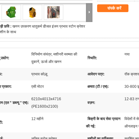
संपर्क करें
ड़ी छवि :
खनन उपकरण धातुकर्म डीजल इंजन प्रभाव स्टोन क्रेशर
शीन के साथ
विनिर्माण संयंत्र, मशीनरी मरम्मत की
नया
 उद्योग:
स्थि‍ति:
दुकानें, ऊर्जा और खनन
प:
प्रभाव कोल्हू
आवेदन पत्र:
रॉक क्रशर
र प्रकार:
एसी मोटर
क्षमता (टी / एच):
30-800 
6210x4013x4716
12-83 ट
 (एल * डब्ल्यू * एच):
वज़न:
(PE1600x2100)
12 महीने
बिक्री के बाद सेवा प्रदान
विदेशों मे
टी:
की गई:
ऑनलाइन सम
्ड:
ललित स्टोन क्रेशर
मशीनों का वर्गीकरण:
क्रशिंग ल