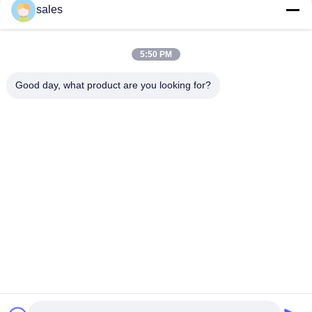
संपर्क
sales
5:50 PM
लोकप्रिय श्रेणियां
सभी
Good day, what product are you looking for?
मिल पिनियन गियर्स
बेवेल पिनियन गियर
मिल गिर्थ गियर
कास्टिंग और फोर्जिंग
सीमेंट रोटरी भट्ठा
अयस्क पीसने की चक्की
स्टोन क्रेशर मशीन
खनन मशीन स्पेयर पार्ट्स
सदस्यता लें