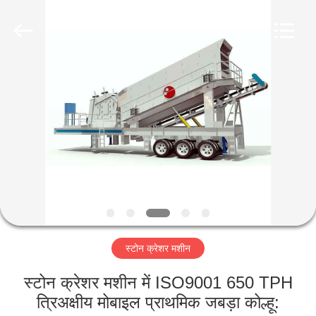
Luoyang
Zhongtai
Industries
CO.,LTD.
All
Rights
Reserved.
घर
उत्पादों
वीआर
दिखाएँ
हमारे
स्टोन क्रेशर मशीन
बारे
में
स्टोन क्रेशर मशीन में ISO9001 650 TPH
त्रिअक्षीय मोबाइल प्राथमिक जबड़ा कोल्हू: