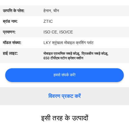
कारखाना
उत्पत्ति के प्लेस:
हेनान, चीन
भ्रमण
ब्रांड नाम:
ZTIC
गुणवत्ता
प्रमाणन:
ISO CE, ISO/CE
नियंत्रण
मॉडल संख्या:
LKY श्रृंखला मोबाइल क्रशिंग प्लांट
हाई लाइट:
,
,
मोबाइल प्राथमिक जबड़े कोल्हू
त्रिअक्षीय जबड़े कोल्हू
संपर्क
650 टीपीएच स्टोन क्रेशर मशीन
करें
हमसे संपर्क करें!
समाचार
विवरण प्रकट करें
एक
उद्धरण
इसी तरह के उत्पादों
की