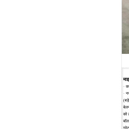
माइ
· क
· न
(बड
बेल
को ट
बॉल
ग्रे