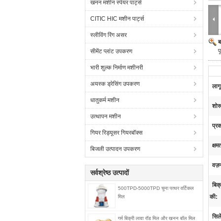
खनन मशीन स्पेयर पार्ट्स
CITIC HIC मशीन पार्ट्स
स्लीविंग रिंग असर
ब
प
सीमेंट प्लांट उपकरण
भारी शुल्क निर्माण मशीनरी
अयस्क ड्रेसिंग उपकरण
लागू
धातुकर्म मशीन
शोर
उत्थापन मशीन
प्र
गियर रिड्यूसर गियरबॉक्स
क्षम
बिजली उत्पादन उपकरण
वज़
सर्वश्रेष्ठ उत्पादों
बिक्
500TPD-5000TPD चूना पत्थर वर्टिकल
की:
मिल
सिले
गर्म बिक्री लावा रॉड मिल और खनन बॉल मिल