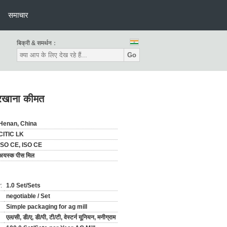
समाचार
बिक्री & समर्थन：
Go
-कारखाना कीमत
Henan, China
CITIC LK
ISO CE, ISO CE
अयस्क पीस मिल
:
1.0 Set/Sets
negotiable / Set
Simple packaging for ag mill
एल/सी, डी/ए, डी/पी, टी/टी, वेस्टर्न यूनियन, मनीग्राम