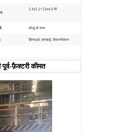
2.4x1.2~13x4.0 मी
र:
ड:
कोल्हू के साथ
:
क़िंगदाओ, शांगहाई, तियानजियान
पूर्व-फ़ैक्टरी कीमत