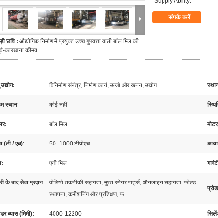
Supply Ability:
संपर्क करें
ड़ी छवि :
औद्योगिक निर्माण में प्रयुक्त उच्च गुणवत्ता वाली बॉल मिल की
ूर्व-कारखाना कीमत
 उद्योग:
विनिर्माण संयंत्र, निर्माण कार्य, ऊर्जा और खनन, उद्योग
स्था
ूम स्थान:
कोई नहीं
स्थि
कार:
बॉल मिल
मोटर
ता (टी / एच):
50 -1000 टीपीएच
आयाम
न:
एजी मिल
गारंट
री के बाद सेवा प्रदान
वीडियो तकनीकी सहायता, मुफ़्त स्पेयर पार्ट्स, ऑनलाइन सहायता, फ़ील्ड
प्रो
स्थापना, कमीशनिंग और प्रशिक्षण, फ
ंडर व्यास (मिमी):
4000-12200
सिलें