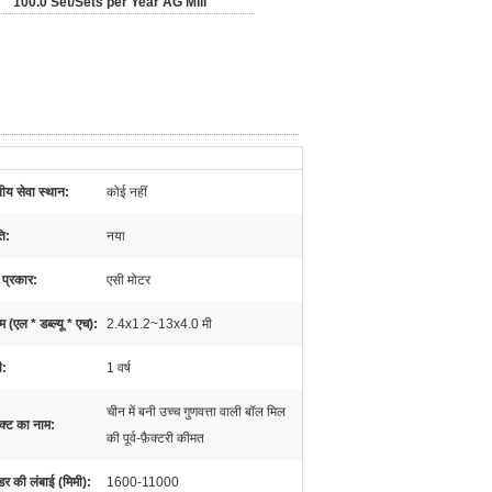
100.0 Set/Sets per Year AG Mill
नीय सेवा स्थान:
कोई नहीं
ति:
नया
 प्रकार:
एसी मोटर
 (एल * डब्ल्यू * एच):
2.4x1.2~13x4.0 मी
ी:
1 वर्ष
चीन में बनी उच्च गुणवत्ता वाली बॉल मिल
डक्ट का नाम:
की पूर्व-फ़ैक्टरी कीमत
डर की लंबाई (मिमी):
1600-11000