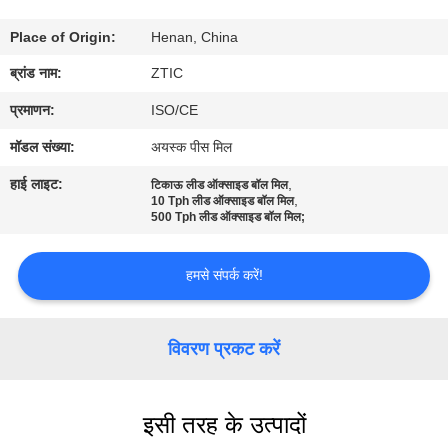
कारखाना
Place of Origin:
Henan, China
भ्रमण
ब्रांड नाम:
ZTIC
गुणवत्ता
प्रमाणन:
ISO/CE
नियंत्रण
मॉडल संख्या:
अयस्क पीस मिल
हाई लाइट:
,
टिकाऊ लीड ऑक्साइड बॉल मिल
,
10 Tph लीड ऑक्साइड बॉल मिल
संपर्क
500 Tph लीड ऑक्साइड बॉल मिल;
करें
हमसे संपर्क करें!
समाचार
विवरण प्रकट करें
एक
उद्धरण
इसी तरह के उत्पादों
की