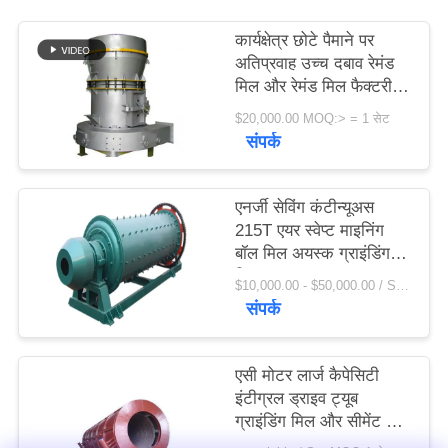
विनती
कार्यक्षेत्र छोटे पैमाने पर
करे
अतिप्रवाह उच्च दबाव रेमंड
मिल और रेमंड मिल फैक्टरी
मूल्य
साइटमैप
$20,000.00 MOQ:> = 1 सेट
संपर्क
PRIVACY
एनर्जी सेविंग कंटीन्यूअस
POLICY
215T एयर स्वेप्ट माइनिंग
बॉल मिल अयस्क ग्राइंडिंग
मिल
$10,000.00 - $50,000.00 / Set MOQ:1 सेट / सेट
संपर्क
एसी मोटर लार्ज कैपेसिटी
इंटीग्रल ड्राइव ट्यूब
ग्राइंडिंग मिल और सीमेंट बॉल
मिल