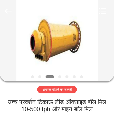
Luoyang
Zhongtai
Industries
CO.,LTD.
All
Rights
Reserved.
घर
उत्पादों
वीआर
दिखाएँ
हमारे
अयस्क पीसने की चक्की
बारे
में
उच्च प्रदर्शन टिकाऊ लीड ऑक्साइड बॉल मिल
10-500 tph और माइन बॉल मिल