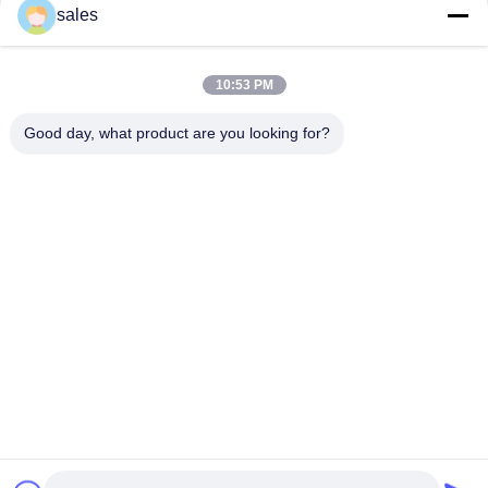
संपर्क
sales
10:53 PM
लोकप्रिय श्रेणियां
सभी
Good day, what product are you looking for?
मिल पिनियन गियर्स
बेवेल पिनियन गियर
मिल गिर्थ गियर
कास्टिंग और फोर्जिंग
सीमेंट रोटरी भट्ठा
अयस्क पीसने की चक्की
स्टोन क्रेशर मशीन
खनन मशीन स्पेयर पार्ट्स
सदस्यता लें