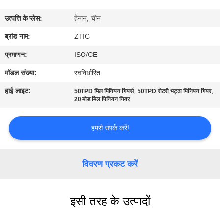
कारखाना
उत्पत्ति के प्लेस:
हेनान, चीन
भ्रमण
ब्रांड नाम:
ZTIC
गुणवत्ता
प्रमाणन:
ISO/CE
नियंत्रण
मॉडल संख्या:
स्वनिर्धारित
हाई लाइट:
,
,
50TPD मिल पिनियन गियर्स
50TPD रोटरी भट्ठा पिनियन गियर
संपर्क
20 मोड मिल पिनियन गियर
करें
हमसे संपर्क करें!
समाचार
विवरण प्रकट करें
एक
उद्धरण
इसी तरह के उत्पादों
की