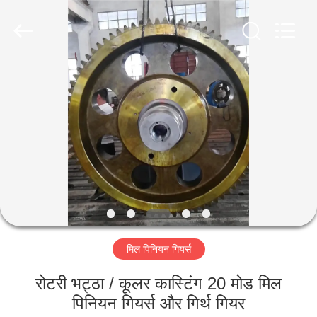
Luoyang
Zhongtai
Industries
CO.,LTD.
All
Rights
Reserved.
घर
उत्पादों
वीआर
दिखाएँ
हमारे
मिल पिनियन गियर्स
बारे
में
रोटरी भट्ठा / कूलर कास्टिंग 20 मोड मिल
पिनियन गियर्स और गिर्थ गियर