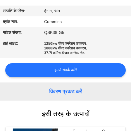
कारखाना
उत्पत्ति के प्लेस:
हेनान, चीन
भ्रमण
ब्रांड नाम:
Cummins
गुणवत्ता
मॉडल संख्या:
QSK38-G5
नियंत्रण
हाई लाइट:
,
1250kw पॉवर जनरेशन उपकरण
,
1000kw पॉवर जनरेशन उपकरण
37.7l कमिंस डीजल जनरेटर सेट
संपर्क
करें
हमसे संपर्क करें!
समाचार
विवरण प्रकट करें
एक
इसी तरह के उत्पादों
उद्धरण
की