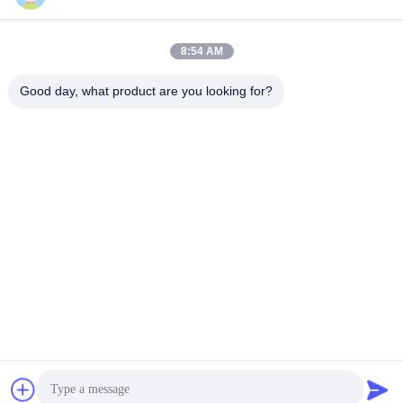
8:54 AM
लोकप्रिय श्रेणियां
सभी
Good day, what product are you looking for?
मिल पिनियन गियर्स
बेवेल पिनियन गियर
मिल गिर्थ गियर
कास्टिंग और फोर्जिंग
सीमेंट रोटरी भट्ठा
अयस्क पीसने की चक्की
स्टोन क्रेशर मशीन
खनन मशीन स्पेयर पार्ट्स
सदस्यता लें