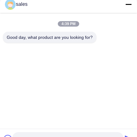
संपर्क
sales
4:39 PM
लोकप्रिय श्रेणियां
सभी
Good day, what product are you looking for?
मिल पिनियन गियर्स
बेवेल पिनियन गियर
मिल गिर्थ गियर
कास्टिंग और फोर्जिंग
सीमेंट रोटरी भट्ठा
अयस्क पीसने की चक्की
स्टोन क्रेशर मशीन
खनन मशीन स्पेयर पार्ट्स
सदस्यता लें