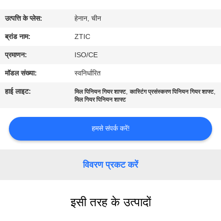
कारखाना
उत्पत्ति के प्लेस:
हेनान, चीन
भ्रमण
ब्रांड नाम:
ZTIC
गुणवत्ता
प्रमाणन:
ISO/CE
नियंत्रण
मॉडल संख्या:
स्वनिर्धारित
हाई लाइट:
,
,
मिल पिनियन गियर शाफ्ट
कास्टिंग प्रसंस्करण पिनियन गियर शाफ्ट
संपर्क
मिल गियर पिनियन शाफ्ट
करें
हमसे संपर्क करें!
समाचार
विवरण प्रकट करें
एक
उद्धरण
इसी तरह के उत्पादों
की