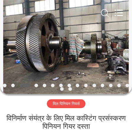
Luoyang
Zhongtai
Industries
CO.,LTD.
All
Rights
Reserved.
घर
उत्पादों
वीआर
दिखाएँ
हमारे
मिल पिनियन गियर्स
बारे
में
विनिर्माण संयंत्र के लिए मिल कास्टिंग प्रसंस्करण
पिनियन गियर दस्ता