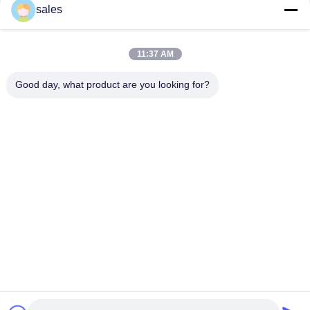
संपर्क
sales
11:37 AM
लोकप्रिय श्रेणियां
सभी
Good day, what product are you looking for?
मिल पिनियन गियर्स
बेवेल पिनियन गियर
मिल गिर्थ गियर
कास्टिंग और फोर्जिंग
सीमेंट रोटरी भट्ठा
अयस्क पीसने की चक्की
स्टोन क्रेशर मशीन
खनन मशीन स्पेयर पार्ट्स
सदस्यता लें