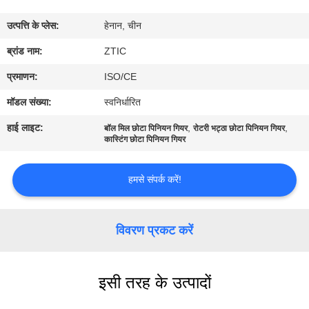
कारखाना
उत्पत्ति के प्लेस:
हेनान, चीन
भ्रमण
ब्रांड नाम:
ZTIC
गुणवत्ता
प्रमाणन:
ISO/CE
नियंत्रण
मॉडल संख्या:
स्वनिर्धारित
हाई लाइट:
,
,
बॉल मिल छोटा पिनियन गियर
रोटरी भट्ठा छोटा पिनियन गियर
संपर्क
कास्टिंग छोटा पिनियन गियर
करें
हमसे संपर्क करें!
समाचार
विवरण प्रकट करें
एक
उद्धरण
इसी तरह के उत्पादों
की