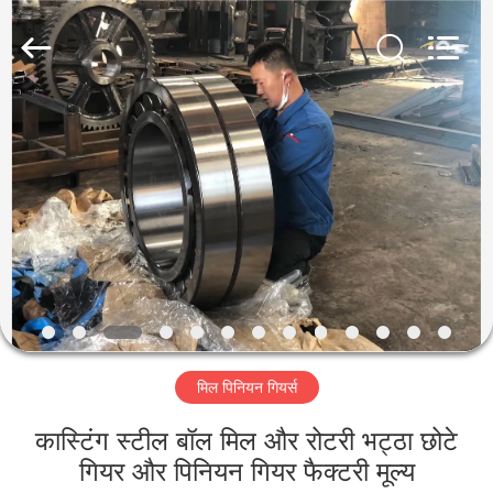
Luoyang
Zhongtai
Industries
CO.,LTD.
All
Rights
Reserved.
घर
उत्पादों
वीआर
दिखाएँ
हमारे
मिल पिनियन गियर्स
बारे
में
कास्टिंग स्टील बॉल मिल और रोटरी भट्ठा छोटे
गियर और पिनियन गियर फैक्टरी मूल्य