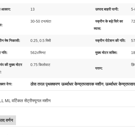
ड आकार:
13
उत्पाद बाहरी पानी:
5
30-50 टन/घंटा
स्क्रीन के बड़े सिरे का
7
ता:
व्यास:
रीन मेष निकासी:
0.25, 0.5 मिमी
स्क्रीन रोटेशन की गति:
57
र गति:
562r/मिनट
मुख्य मोटर शक्ति:
18
पंप की मुख्य मोटर
0.75 किलोवाट
क़
पत्तन:
ि:
ठोस तरल पृथक्करण ऊर्ध्वाधर केन्द्रापसारक मशीन
ऊर्ध्वाधर केन्द्राप
ुखता देना:
,
L ML वर्टिकल सेंट्रीफ्यूगल मशीन
पाद वर्णन