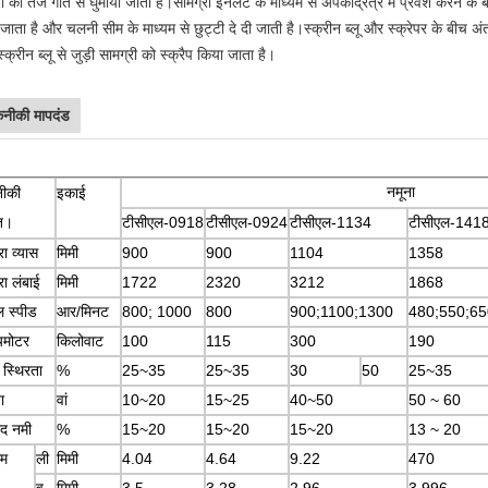
 को तेज गति से घुमाया जाता है।सामग्री इनलेट के माध्यम से अपकेंद्रित्र में प्रवेश करने के 
 जाता है और चलनी सीम के माध्यम से छुट्टी दे दी जाती है।स्क्रीन ब्लू और स्क्रेपर के बीच 
क्रीन ब्लू से जुड़ी सामग्री को स्क्रैप किया जाता है।
नीकी मापदंड
नमूना
ीकी
इकाई
ति।
टीसीएल-0918
टीसीएल-0924
टीसीएल-1134
टीसीएल-1418
ा व्यास
मिमी
900
900
1104
1358
ा लंबाई
मिमी
1722
2320
3212
1868
 स्पीड
आर/मिनट
800; 1000
800
900;1100;1300
480;550;65
यमोटर
किलोवाट
100
115
300
190
 स्थिरता
%
25~35
25~35
30
50
25~35
ा
वां
10~20
15~25
40~50
50 ~ 60
ाद नमी
%
15~20
15~20
15~20
13 ~ 20
म
ली
मिमी
4.04
4.64
9.22
470