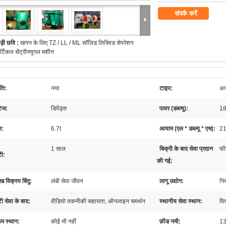
संपर्क करें
ड़ी छवि :
खनन के लिए TZ / LL / ML सॉलिड लिक्विड सेपरेशन
र्टिकल सेंट्रीफ्यूगल मशीन
‍ति:
नया
टाइप:
अपक
टेज:
डिपेंड्स
पावर (डब्ल्यू):
18
न:
6.7t
आयाम (एल * डब्ल्यू * एच):
2
1 साल
बिक्री के बाद सेवा प्रदान
फी
टी:
की गई:
ुख विक्रय बिंदु:
लंबी सेवा जीवन
लागू उद्योग:
निर
टी सेवा के बाद:
वीडियो तकनीकी सहायता, ऑनलाइन समर्थन
स्थानीय सेवा स्थान:
विय
ूम स्थान:
कोई भी नहीं
फ़ीड नमी:
1