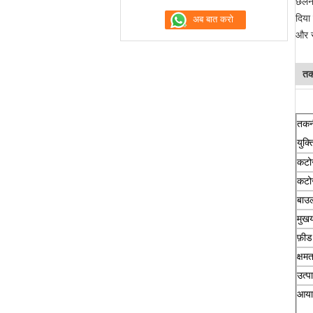
छलनी
दिया
और स्
तक
तकन
युक्
कटोर
कटोर
बाउल
मुख
फ़ीड
क्षमत
उत्प
आया