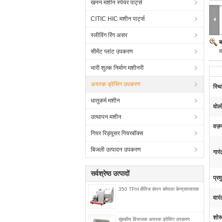
खनन मशीन स्पेयर पार्ट्स
CITIC HIC मशीन पार्ट्स
स्लीविंग रिंग असर
ब
व
सीमेंट प्लांट उपकरण
भारी शुल्क निर्माण मशीनरी
अयस्क ड्रेसिंग उपकरण
स्थि
धातुकर्म मशीन
वोल्
उत्थापन मशीन
वज़
गियर रिड्यूसर गियरबॉक्स
बिजली उत्पादन उपकरण
गारं
सर्वश्रेष्ठ उत्पादों
प्रम
350 TPH क्षैतिज कंपन कोयला केन्द्रापसारक
वारं
शोर
चुंबकीय विभाजक अयस्क ड्रेसिंग उपकरण