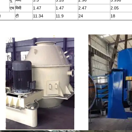
वू
मिमी
3.5
3.28
2.96
3.996
एच
मिमी
1.47
1.47
2.47
2.05
न
टी
11.34
11.9
24
18