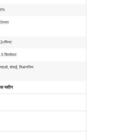
-8%
20mm
2r/मिनट
.5 किलोवाट
िंगदाओ, शंघाई, तिआनजिन
सारक मशीन