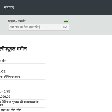
समाचार
बिक्री & समर्थन：
Go
्रीफ्यूगल मशीन
न, चीन
, CE
क ड्रेसिंग उपकरण
 = 1 सेट
,000.00
 पैकिंग या ग्राहक की आवश्यकता के
सार
ि माह 100 सेट / सेट