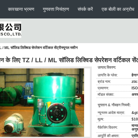
कारखाना भ्रमण
गुणवत्ता नियंत्रण
संपर्क करें
एक बोली का अनुरोध
 / ML सॉलिड लिक्विड सेपरेशन वर्टिकल सेंट्रीफ्यूगल मशीन
 के लिए TZ / LL / ML सॉलिड लिक्विड सेपरेशन वर्टिकल सेंट
उत्पाद विवरण:
उत्पत्ति के प्लेस:
हेना
ब्रांड नाम:
ztic
प्रमाणन:
ISO
मॉडल संख्या:
अयस्
भुगतान & नौवहन नियमों:
न्यूनतम आदेश मात्रा:
&gt;
मूल्य:
$10
मानक
पैकेजिंग विवरण:
अनु
आपूर्ति की क्षमता:
प्रत