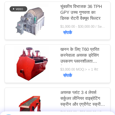
विनती
चुंबकीय विभाजक 36 TPH
GPY उच्च गुणवत्ता का
करे
डिस्क रोटरी वैक्यूम फिल्टर
$1,000.00 - $30,000.00 / Set MOQ:1 सेट / सेट
साइटमैप
संपर्क
PRIVACY
खनन के लिए T60 प्ररित
POLICY
करनेवाला अयस्क ड्रेसिंग
उपकरण प्लवनशीलता
विभाजक
$3,000.00 MOQ:> = 1 सेट
संपर्क
अयस्क प्लांट 3 4 लेयर्स
सर्कुलर लीनियर वाइब्रेटिंग
स्क्रीन और एग्रीगेट स्क्रीन
फैक्टरी मूल्य
$10,000.00 - $50,000.00 / Set MOQ:1 सेट / सेट