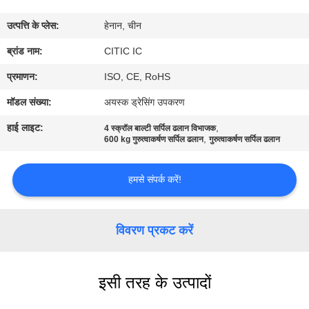
कारखाना
उत्पत्ति के प्लेस:
हेनान, चीन
भ्रमण
ब्रांड नाम:
CITIC IC
गुणवत्ता
प्रमाणन:
ISO, CE, RoHS
नियंत्रण
मॉडल संख्या:
अयस्क ड्रेसिंग उपकरण
हाई लाइट:
,
4 स्क्रॉल बाल्टी सर्पिल ढलान विभाजक
,
संपर्क
600 kg गुरुत्वाकर्षण सर्पिल ढलान
गुरुत्वाकर्षण सर्पिल ढलान
करें
हमसे संपर्क करें!
समाचार
विवरण प्रकट करें
एक
उद्धरण
इसी तरह के उत्पादों
की