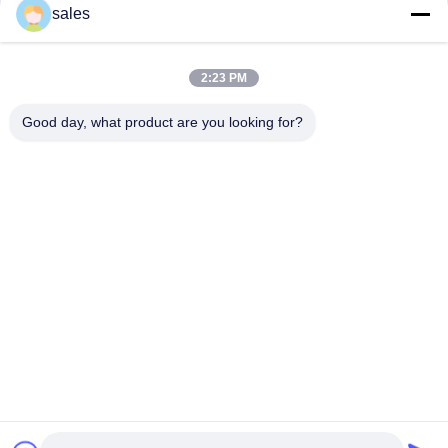
संपर्क
sales
2:23 PM
लोकप्रिय श्रेणियां
सभी
Good day, what product are you looking for?
मिल पिनियन गियर्स
बेवेल पिनियन गियर
मिल गिर्थ गियर
कास्टिंग और फोर्जिंग
सीमेंट रोटरी भट्ठा
अयस्क पीसने की चक्की
स्टोन क्रेशर मशीन
खनन मशीन स्पेयर पार्ट्स
सदस्यता लें