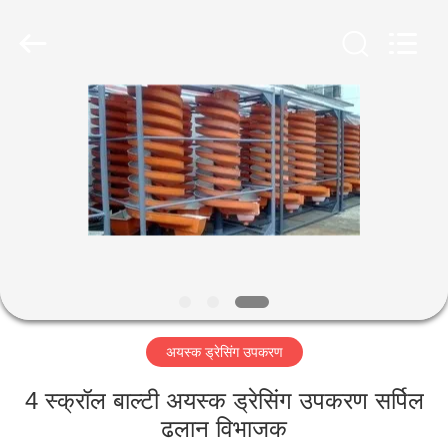
Luoyang
Zhongtai
Industries
CO.,LTD.
All
Rights
Reserved.
घर
उत्पादों
वीआर
दिखाएँ
हमारे
अयस्क ड्रेसिंग उपकरण
बारे
में
4 स्क्रॉल बाल्टी अयस्क ड्रेसिंग उपकरण सर्पिल
ढलान विभाजक